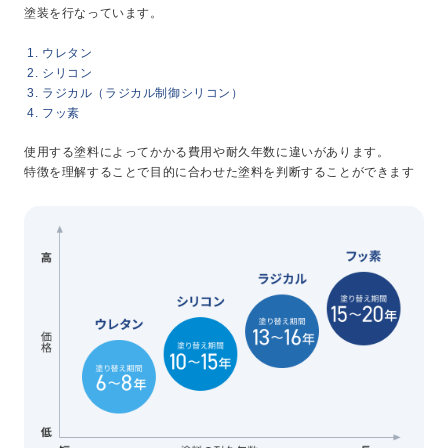
塗装を行なっています。
新卒採用
中途採用
ウレタン
シリコン
ラジカル（ラジカル制御シリコン）
ニュース
フッ素
使用する塗料によってかかる費用や耐久年数に違いがあります。
特徴を理解することで目的に合わせた塗料を判断することができます
よくある質問
お問い合わせ
資料請求
簡単Web見積もり（無料）
現地診断見積もり（無料）
無料点検
施工パートナー募集
総合お問い合わせ