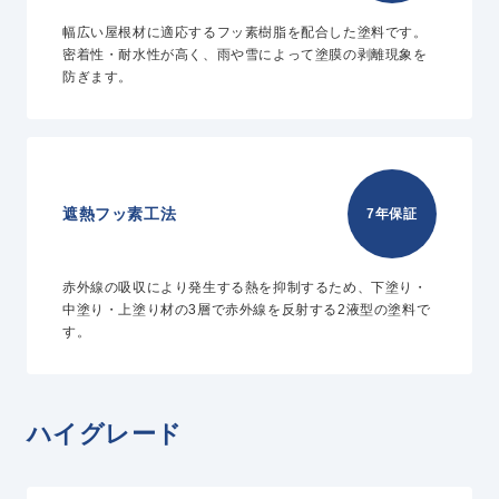
幅広い屋根材に適応するフッ素樹脂を配合した塗料です。
密着性・耐水性が高く、雨や雪によって塗膜の剥離現象を
防ぎます。
遮熱フッ素工法
7年保証
赤外線の吸収により発生する熱を抑制するため、下塗り・
中塗り・上塗り材の3層で赤外線を反射する2液型の塗料で
す。
ハイグレード