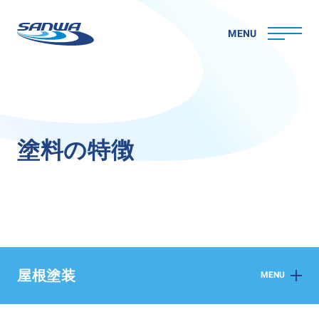
MENU
ホーム
塗
料
の
特
徴
三和ペイントについて
理念
代表メッセージ
会社概要
拠点一覧
取り組み
CSR
屋根塗装
MENU