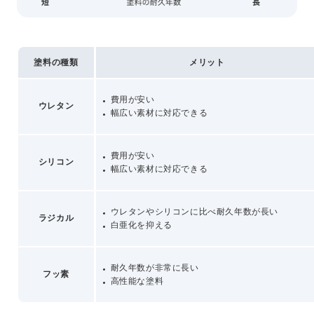
プライバシーポリシー
コミュニティガイドライン
塗料の種類
メリット
AIポリシー
特定商取引法に基づく表記
費用が安い
ウレタン
幅広い素材に対応できる
費用が安い
シリコン
幅広い素材に対応できる
ウレタンやシリコンに比べ耐久年数が長い
ラジカル
白亜化を抑える
耐久年数が非常に長い
フッ素
高性能な塗料