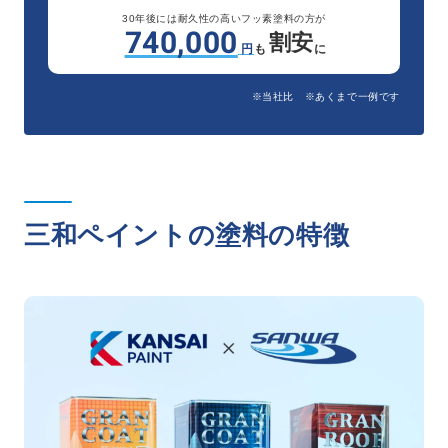
30年後には耐久性の高いフッ素塗料の方が
740,000
割安
円
も
に
※当社比 ※あくまで一例です
三和ペイントの塗料の特徴