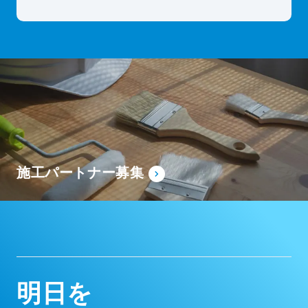
施工パートナー募集
明
日
を