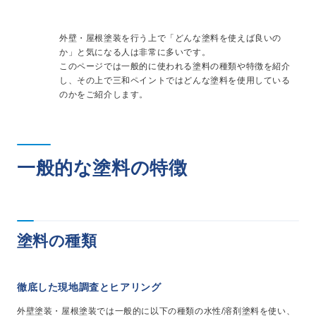
事業・サービス
外壁塗装
外壁・屋根塗装を行う上で「どんな塗料を使えば良いの
屋根塗装
か」と気になる人は非常に多いです。
いえもる
このページでは一般的に使われる塗料の種類や特徴を紹介
し、その上で三和ペイントではどんな塗料を使用している
外壁のミカタ（塗り替え相談所）
のかをご紹介します。
住まい探しのミカタ
施工事例
外壁セルフチェック
無料点検・お見積もり
一般的な塗料の特徴
採用情報
メッセージ
塗料の種類
数字でわかる三和ペイント
仕事紹介
徹底した現地調査とヒアリング
キャリア形成
福利厚生・社内イベント
外壁塗装・屋根塗装では一般的に以下の種類の水性/溶剤塗料を使い、