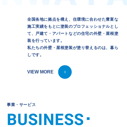
新卒採用
中途採用
全国各地に拠点を構え、住環境に合わせた豊富な
施工実績をもとに塗装のプロフェッショナルとし
ニュース
て、戸建て・アパートなどの住宅の外壁・屋根塗
装を行っています。
私たちの外壁・屋根塗装が塗り替えるのは、暮ら
よくある質問
しです。
VIEW MORE
お問い合わせ
資料請求
簡単Web見積もり（無料）
現地診断見積もり（無料）
事
業
・
サ
ー
ビ
ス
B
U
S
I
N
E
S
S
･
無料点検
施工パートナー募集
総合お問い合わせ