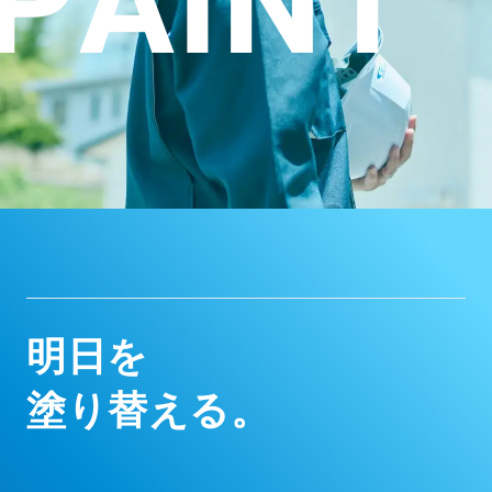
P
A
I
N
T
明
日
を
塗
り
替
え
る
。