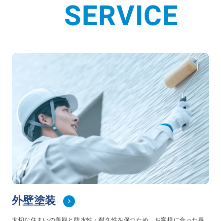
S
E
R
V
I
C
E
プライバシーポリシー
コミュニティガイドライン
AIポリシー
特定商取引法に基づく表記
外壁塗装
大切な住まいの美観と防水性・耐久性を保つため、お客様に合った長