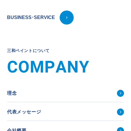
BUSINESS･SERVICE
三
和
ペ
イ
ン
ト
に
つ
い
て
C
O
M
P
A
N
Y
理念
代表メッセージ
会社概要