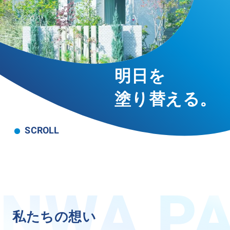
事業・サービス
外壁塗装
屋根塗装
いえもる
外壁のミカタ（塗り替え相談所）
明
日
を
住まい探しのミカタ
施工事例
塗
り
替
え
る
。
外壁セルフチェック
無料点検・お見積もり
SCROLL
採用情報
メッセージ
数字でわかる三和ペイント
仕事紹介
キャリア形成
私
た
ち
の
想
い
福利厚生・社内イベント