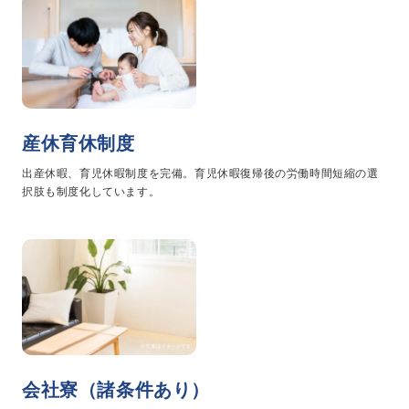
事業・サービス
外壁塗装
屋根塗装
いえもる
外壁のミカタ（塗り替え相談所）
住まい探しのミカタ
産休育休制度
施工事例
出産休暇、育児休暇制度を完備。育児休暇復帰後の労働時間短縮の選
外壁セルフチェック
択肢も制度化しています。
無料点検・お見積もり
採用情報
メッセージ
数字でわかる三和ペイント
仕事紹介
キャリア形成
会社寮（諸条件あり）
福利厚生・社内イベント