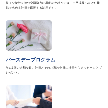
様々な特徴を持つ全国拠点に異動の申請ができ、自己成長へ向けた挑
新卒採用
戦を求める社員を応援する制度です。
中途採用
ニュース
よくある質問
バースデープログラム
お問い合わせ
年に1回の大切な日。社員とそのご家族全員に社長からメッセージとプ
レゼント。
資料請求
簡単Web見積もり（無料）
現地診断見積もり（無料）
無料点検
施工パートナー募集
総合お問い合わせ