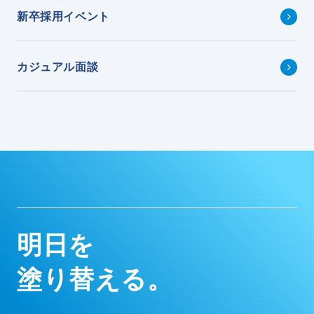
新卒採用イベント
カジュアル面談
明
日
を
塗
り
替
え
る
。