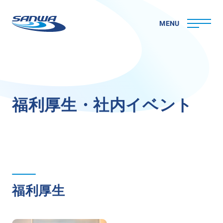
MENU
ホーム
福
利
厚
生
・
社
内
イ
ベ
ン
ト
三和ペイントについて
理念
代表メッセージ
会社概要
拠点一覧
取り組み
福利厚生
CSR