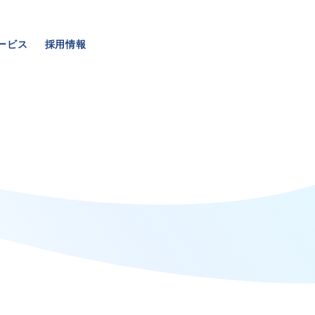
ービス
採用情報
事業・サービス
採用情報
外壁塗装
メッセージ
屋根塗装
数字でわかる三和ペイン
いえもる
仕事紹介
外壁のミカタ（塗り替え相談所）
キャリア形成
住まい探しのミカタ
福利厚生・社内イベント