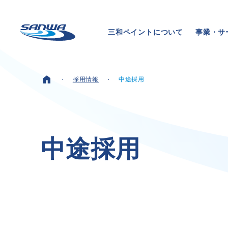
三和ペイントについて
事業・サ
採用情報
中途採用
ホーム
三和ペイントについて
中
途
採
用
理念
代表メッセージ
会社概要
拠点一覧
取り組み