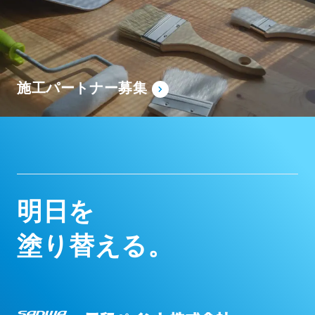
施工パートナー募集
明
日
を
塗
り
替
え
る
。