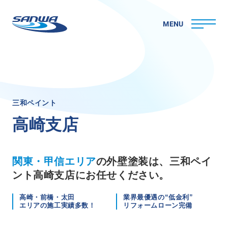
MENU
ホーム
三
和
ペ
イ
ン
ト
三和ペイントについて
高
崎
支
店
理念
代表メッセージ
会社概要
関東・甲信エリア
の外壁塗装は、三和ペイ
拠点一覧
ント高崎支店にお任せください。
取り組み
CSR
高崎・前橋・太田
業界最優遇の“低金利”
エリアの施工実績多数！
リフォームローン完備