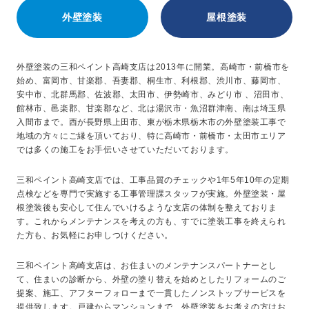
外壁塗装
屋根塗装
外壁塗装の三和ペイント高崎支店は2013年に開業。高崎市・前橋市を
始め、富岡市、甘楽郡、吾妻郡、桐生市、利根郡、渋川市、藤岡市、
安中市、北群馬郡、佐波郡、太田市、伊勢崎市、みどり市 、沼田市、
館林市、邑楽郡、甘楽郡など、北は湯沢市・魚沼群津南、南は埼玉県
入間市まで。西が長野県上田市、東が栃木県栃木市の外壁塗装工事で
地域の方々にご縁を頂いており、特に高崎市・前橋市・太田市エリア
では多くの施工をお手伝いさせていただいております。
三和ペイント高崎支店では、工事品質のチェックや1年5年10年の定期
点検などを専門で実施する工事管理課スタッフが実施。外壁塗装・屋
根塗装後も安心して住んでいけるような支店の体制を整えておりま
す。これからメンテナンスを考えの方も、すでに塗装工事を終えられ
た方も、お気軽にお申しつけください。
三和ペイント高崎支店は、お住まいのメンテナンスパートナーとし
て、住まいの診断から、外壁の塗り替えを始めとしたリフォームのご
提案、施工、アフターフォローまで一貫したノンストップサービスを
提供致します。戸建からマンションまで、外壁塗装をお考えの方はお