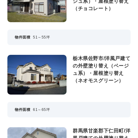
ジュ系）・屋根塗り替え
新卒採用
（チョコレート）
中途採用
ニュース
物件面積
51～55坪
よくある質問
栃木県佐野市/洋風戸建て
の外壁塗り替え（ベージ
ュ系）・屋根塗り替え
（ネオモスグリーン）
お問い合わせ
資料請求
簡単Web見積もり（無料）
物件面積
61～65坪
現地診断見積もり（無料）
無料点検
施工パートナー募集
群馬県甘楽郡下仁田町/洋
総合お問い合わせ