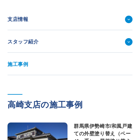
事業・サービス
外壁塗装
支店情報
屋根塗装
いえもる
外壁のミカタ（塗り替え相談所）
スタッフ紹介
住まい探しのミカタ
施工事例
外壁セルフチェック
施工事例
無料点検・お見積もり
採用情報
高崎支店の施工事例
メッセージ
数字でわかる三和ペイント
仕事紹介
群馬県伊勢崎市/和風戸建
キャリア形成
ての外壁塗り替え（ベー
福利厚生・社内イベント