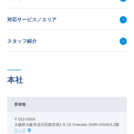
新卒採用
中途採用
対応サービス／エリア
ニュース
スタッフ紹介
よくある質問
本社
お問い合わせ
資料請求
簡単Web見積もり（無料）
所在地
現地診断見積もり（無料）
無料点検
〒532-0004
施工パートナー募集
大阪府大阪市淀川区西宮原1-8-10 Vianode SHIN-OSAKA 2階
マップ
総合お問い合わせ