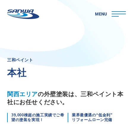
MENU
ホーム
三
和
ペ
イ
ン
ト
三和ペイントについて
本
社
理念
代表メッセージ
会社概要
関西エリア
の外壁塗装は、三和ペイント本
拠点一覧
社にお任せください。
取り組み
CSR
39,000棟超の施工実績でご希
業界最優遇の“低金利”
望の塗装を実現！
リフォームローン完備