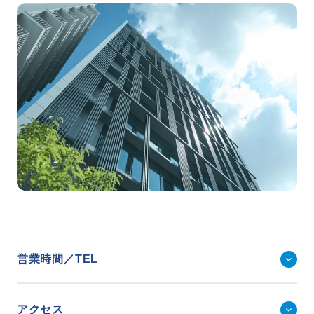
事業・サービス
外壁塗装
屋根塗装
いえもる
外壁のミカタ（塗り替え相談所）
住まい探しのミカタ
施工事例
外壁セルフチェック
無料点検・お見積もり
採用情報
メッセージ
数字でわかる三和ペイント
営業時間／TEL
仕事紹介
キャリア形成
福利厚生・社内イベント
アクセス