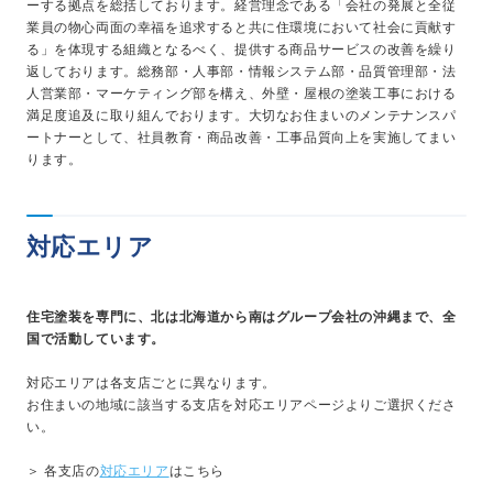
ーする拠点を総括しております。経営理念である「会社の発展と全従
業員の物心両面の幸福を追求すると共に住環境において社会に貢献す
る」を体現する組織となるべく、提供する商品サービスの改善を繰り
返しております。総務部・人事部・情報システム部・品質管理部・法
人営業部・マーケティング部を構え、外壁・屋根の塗装工事における
満足度追及に取り組んでおります。大切なお住まいのメンテナンスパ
ートナーとして、社員教育・商品改善・工事品質向上を実施してまい
ります。
対応エリア
住宅塗装を専門に、北は北海道から南はグループ会社の沖縄まで、全
国で活動しています。
対応エリアは各支店ごとに異なります。
お住まいの地域に該当する支店を対応エリアページよりご選択くださ
い。
＞ 各支店の
対応エリア
はこちら