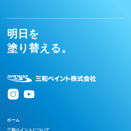
明
日
を
塗
り
替
え
る
。
ホーム
三和ペイントについて