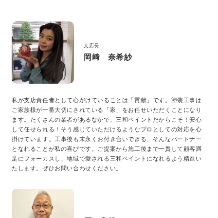
新卒採用
中途採用
支店長
ニュース
岡﨑 奈希紗
よくある質問
私が支店責任者として心がけていることは「貢献」です。塗装工事は
ご家族様が一番大切にされている「家」をお任せいただくことになり
ます。たくさんの業者があるなかで、三和ペイントだからこそ！安心
お問い合わせ
して任せられる！そう感じていただけるようなプロとしての対応を心
掛けています。工事後も末永くお付き合いできる、そんなパートナー
となれることが私の喜びです。ご提案から施工後まで一貫して顧客満
資料請求
足にフォーカスし、地域で愛される三和ペイントになれるよう精進い
簡単Web見積もり（無料）
たします。ぜひお問い合わせください。
現地診断見積もり（無料）
無料点検
施工パートナー募集
総合お問い合わせ