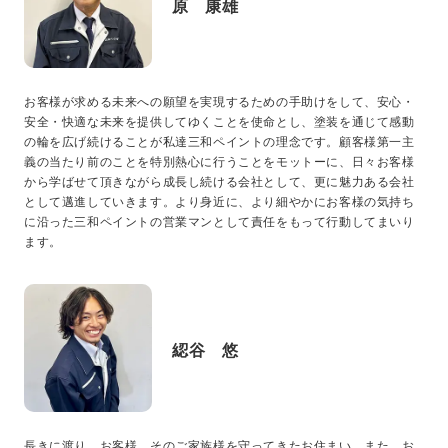
原 康雄
プライバシーポリシー
コミュニティガイドライン
お客様が求める未来への願望を実現するための手助けをして、安心・
AIポリシー
安全・快適な未来を提供してゆくことを使命とし、塗装を通じて感動
特定商取引法に基づく表記
の輪を広げ続けることが私達三和ペイントの理念です。顧客様第一主
義の当たり前のことを特別熱心に行うことをモットーに、日々お客様
から学ばせて頂きながら成長し続ける会社として、更に魅力ある会社
として邁進していきます。より身近に、より細やかにお客様の気持ち
に沿った三和ペイントの営業マンとして責任をもって行動してまいり
ます。
綛谷 悠
長きに渡り、お客様、そのご家族様を守ってきたお住まい。また、お