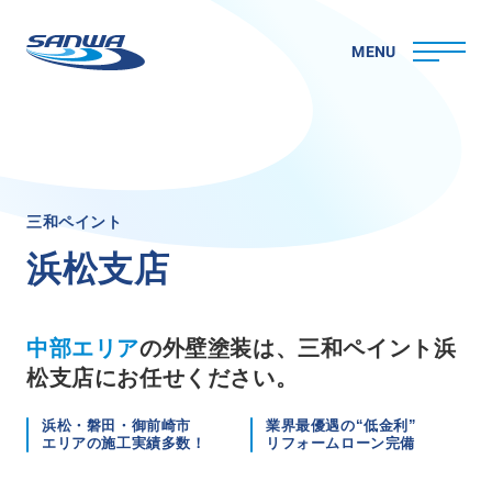
MENU
ホーム
三
和
ペ
イ
ン
ト
三和ペイントについて
浜
松
支
店
理念
代表メッセージ
会社概要
中部エリア
の外壁塗装は、三和ペイント浜
拠点一覧
松支店にお任せください。
取り組み
CSR
浜松・磐田・御前崎市
業界最優遇の“低金利”
エリアの施工実績多数！
リフォームローン完備