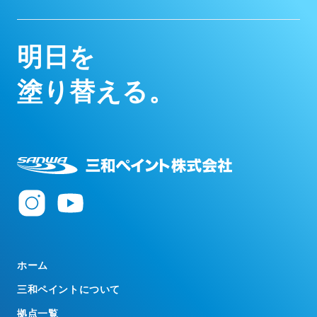
明
日
を
塗
り
替
え
る
。
ホーム
三和ペイントについて
拠点一覧