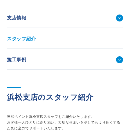
事業・サービス
外壁塗装
支店情報
屋根塗装
いえもる
外壁のミカタ（塗り替え相談所）
スタッフ紹介
住まい探しのミカタ
施工事例
外壁セルフチェック
施工事例
無料点検・お見積もり
採用情報
浜松支店のスタッフ紹介
メッセージ
数字でわかる三和ペイント
仕事紹介
三和ペイント浜松支店スタッフをご紹介いたします。
キャリア形成
お客様一人ひとりに寄り添い、大切な住まいを少しでもより良くする
福利厚生・社内イベント
ために全力でサポートいたします。