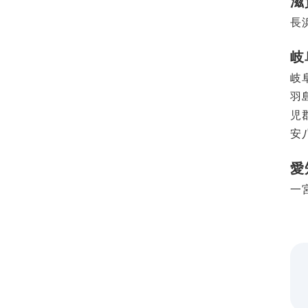
滋
長浜
岐
岐阜
羽島
児郡
安
愛
一宮