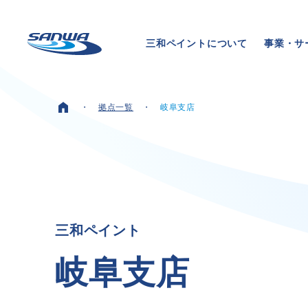
三和ペイントについて
事業・サ
拠点一覧
岐阜支店
ホーム
三和ペイントについて
三
和
ペ
イ
ン
ト
理念
代表メッセージ
岐
阜
支
店
会社概要
拠点一覧
取り組み