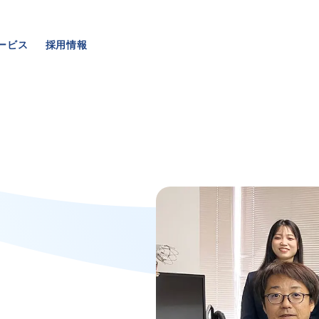
ービス
採用情報
事業・サービス
採用情報
外壁塗装
メッセージ
屋根塗装
数字でわかる三和ペイン
いえもる
仕事紹介
外壁のミカタ（塗り替え相談所）
キャリア形成
住まい探しのミカタ
福利厚生・社内イベント