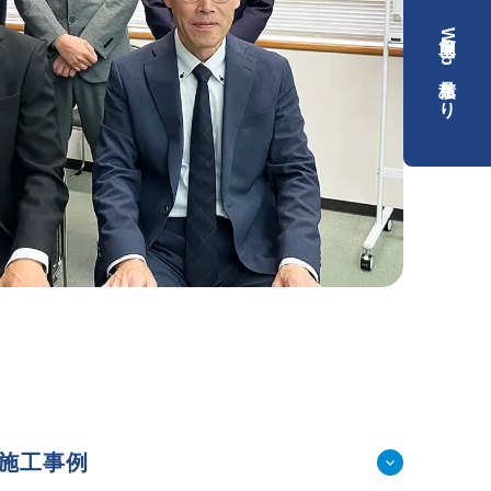
簡単Web見積もり
）
）
施工事例