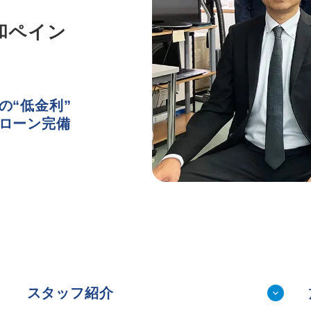
施工事例
新卒採用
和ペイン
外壁セルフチェック
中途採用
無料点検・お見積もり
。
よくある質問
お問い合わせ
の“低金利”
ローン完備
資料請求
簡単Web見積もり（無料
現地診断見積もり（無料
無料点検
施工パートナー募集
総合お問い合わせ
イドライン
AIポリシー
特定商取引法に基づく表記
スタッフ紹介