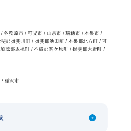
/ 各務原市 / 可児市 / 山県市 / 瑞穂市 / 本巣市 /
揖斐郡揖斐川町 / 揖斐郡池田町 / 本巣郡北方町 / 可
/ 加茂郡坂祝町 / 不破郡関ケ原町 / 揖斐郡大野町 /
 / 稲沢市
状