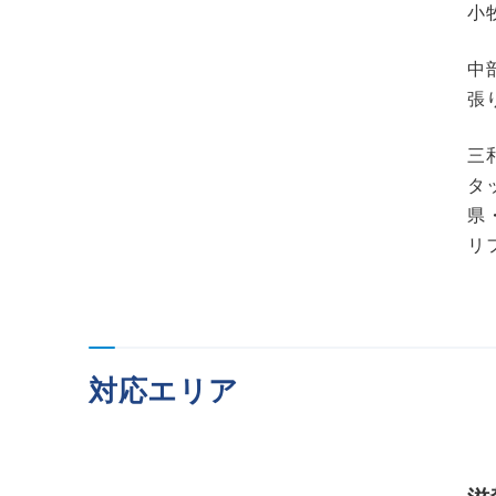
小
中
張
三
タ
県
リ
対応エリア