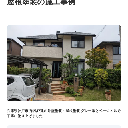
事業・サービス
屋根
塗装の施工事例
外壁塗装
屋根塗装
いえもる
外壁のミカタ（塗り替え相談所）
住まい探しのミカタ
施工事例
外壁セルフチェック
無料点検・お見積もり
採用情報
メッセージ
数字でわかる三和ペイント
仕事紹介
兵庫県神戸市/洋風戸建の外壁塗装・屋根塗装 グレー系とベージュ系で
丁寧に塗り上げました
キャリア形成
福利厚生・社内イベント