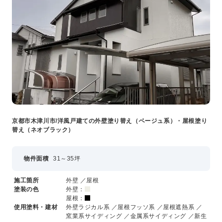
京都市木津川市/洋風戸建ての外壁塗り替え（ベージュ系）・屋根塗り
替え（ネオブラック）
物件面積
31～35坪
施工箇所
外壁 ／屋根
塗装の色
外壁：
屋根：
使用塗料・建材
外壁ラジカル系 ／屋根フッソ系 ／屋根遮熱系 ／
窯業系サイディング ／金属系サイディング ／新生