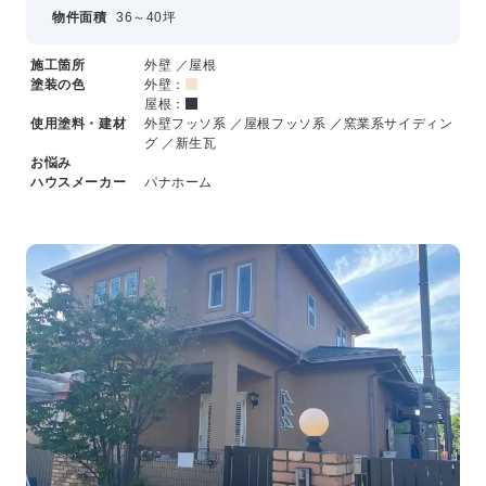
物件面積
36～40坪
新卒採用
中途採用
施工箇所
外壁 ／屋根
塗装の色
外壁：
屋根：
ニュース
使用塗料・建材
外壁フッソ系 ／屋根フッソ系 ／窯業系サイディン
グ ／新生瓦
お悩み
ハウスメーカー
パナホーム
よくある質問
お問い合わせ
資料請求
簡単Web見積もり（無料）
現地診断見積もり（無料）
無料点検
施工パートナー募集
総合お問い合わせ