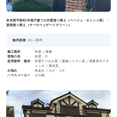
プライバシーポリシー
奈良県平群町/洋風戸建ての外壁塗り替え（ベージュ・オレンジ系）・
コミュニティガイドライン
屋根塗り替え（サーモウェザードグリーン）
AIポリシー
特定商取引法に基づく表記
物件面積
31～35坪
施工箇所
外壁 ／屋根
塗装の色
外壁：
使用塗料・建材
外壁ラジカル系 ／屋根シリコン系 ／窯業系サイデ
ィング ／新生瓦
お悩み
色あせ ／カビ・コケ
ハウスメーカー
その他