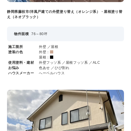
静岡県藤枝市/洋風戸建ての外壁塗り替え（オレンジ系）・屋根塗り替
え（ネオブラック）
物件面積
76～80坪
施工箇所
外壁 ／屋根
塗装の色
外壁：
屋根：
使用塗料・建材
外壁フッソ系 ／屋根フッソ系 ／ALC
お悩み
色あせ ／ひび割れ
ハウスメーカー
へーベルハウス