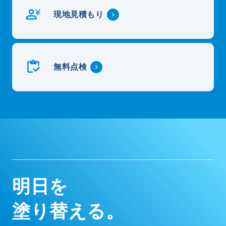
現地見積もり
無料点検
明
日
を
塗
り
替
え
る
。