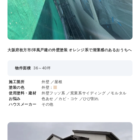
大阪府枚方市/洋風戸建の外壁塗装 オレンジ系で清潔感のあるおうちへ
物件面積
36～40坪
施工箇所
外壁 ／屋根
塗装の色
外壁：
使用塗料・建材
外壁フッソ系 ／窯業系サイディング ／モルタル
お悩み
色あせ ／カビ・コケ ／ひび割れ
ハウスメーカー
その他