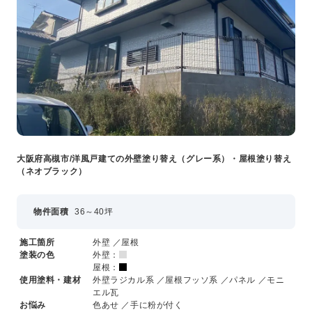
大阪府高槻市/洋風戸建ての外壁塗り替え（グレー系）・屋根塗り替え
（ネオブラック）
物件面積
36～40坪
施工箇所
外壁 ／屋根
塗装の色
外壁：
屋根：
使用塗料・建材
外壁ラジカル系 ／屋根フッソ系 ／パネル ／モニ
エル瓦
お悩み
色あせ ／手に粉が付く