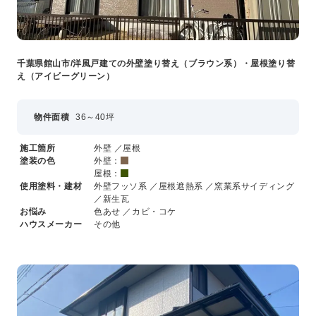
千葉県館山市/洋風戸建ての外壁塗り替え（ブラウン系）・屋根塗り替
え（アイビーグリーン）
物件面積
36～40坪
施工箇所
外壁 ／屋根
塗装の色
外壁：
屋根：
使用塗料・建材
外壁フッソ系 ／屋根遮熱系 ／窯業系サイディング
／新生瓦
お悩み
色あせ ／カビ・コケ
ハウスメーカー
その他