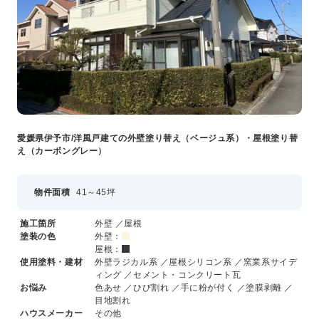
愛媛県伊予市/洋風戸建ての外壁塗り替え（ベージュ系）・屋根塗り替
え（カーボングレー）
物件面積
41～45坪
施工箇所
外壁 ／屋根
塗装の色
外壁：
屋根：
使用塗料・建材
外壁ラジカル系 ／屋根シリコン系 ／窯業系サイデ
ィング ／セメント・コンクリート瓦
お悩み
色あせ ／ひび割れ ／手に粉が付く ／塗膜剥離 ／
目地割れ
ハウスメーカー
その他