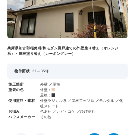
兵庫県加古郡稲美町/和モダン風戸建ての外壁塗り替え（オレンジ
系）・屋根塗り替え（カーボングレー）
物件面積
31～35坪
施工箇所
外壁 ／屋根
塗装の色
外壁：
屋根：
使用塗料・建材
外壁ラジカル系 ／屋根フッソ系 ／モルタル ／化
粧スレート
お悩み
色あせ ／カビ・コケ ／ひび割れ
ハウスメーカー
その他