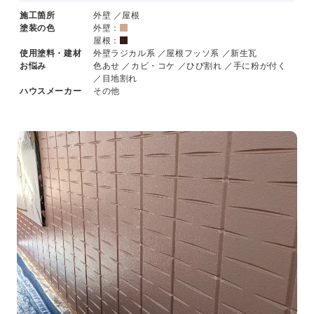
施工箇所
外壁 ／屋根
塗装の色
外壁：
屋根：
使用塗料・建材
外壁ラジカル系 ／屋根フッソ系 ／新生瓦
お悩み
色あせ ／カビ・コケ ／ひび割れ ／手に粉が付く
／目地割れ
ハウスメーカー
その他