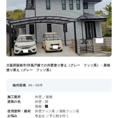
大阪府阪南市/洋風戸建ての外壁塗り替え（グレー フッソ系）・屋根
塗り替え（グレー フッソ系）
物件面積
46～50坪
施工箇所
外壁 ／屋根
塗装の色
外壁：
屋根：
使用塗料・建材
外壁フッソ系 ／屋根フッソ系
お悩み
色あせ ／手に粉が付く