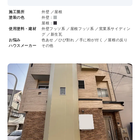
施工箇所
外壁 ／屋根
塗装の色
外壁：
屋根：
使用塗料・建材
外壁フッソ系 ／屋根フッソ系 ／窯業系サイディン
グ ／新生瓦
お悩み
色あせ ／ひび割れ ／手に粉が付く ／屋根の反り
ハウスメーカー
その他