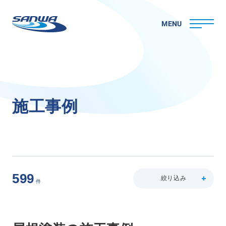
MENU
ホーム
施
工
事
例
三和ペイントについて
理念
代表メッセージ
会社概要
拠点一覧
599
取り組み
絞り込み
件
CSR