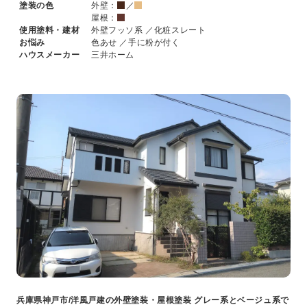
塗装の色
外壁：
／
屋根：
使用塗料・建材
外壁フッソ系 ／化粧スレート
お悩み
色あせ ／手に粉が付く
ハウスメーカー
三井ホーム
兵庫県神戸市/洋風戸建の外壁塗装・屋根塗装 グレー系とベージュ系で