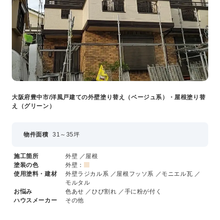
大阪府豊中市/洋風戸建ての外壁塗り替え（ベージュ系）・屋根塗り替
え（グリーン）
物件面積
31～35坪
施工箇所
外壁 ／屋根
塗装の色
外壁：
使用塗料・建材
外壁ラジカル系 ／屋根フッソ系 ／モニエル瓦 ／
モルタル
お悩み
色あせ ／ひび割れ ／手に粉が付く
ハウスメーカー
その他