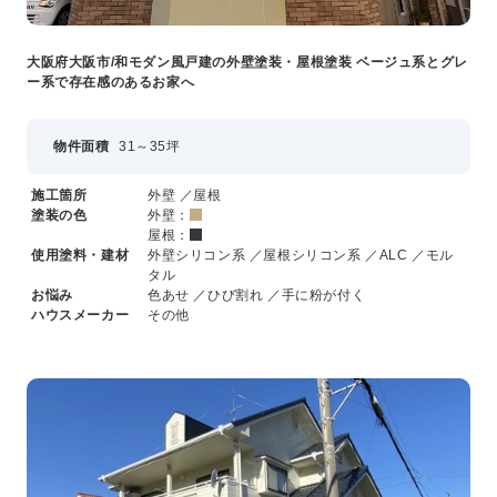
大阪府大阪市/和モダン風戸建の外壁塗装・屋根塗装 ベージュ系とグレ
ー系で存在感のあるお家へ
物件面積
31～35坪
施工箇所
外壁 ／屋根
塗装の色
外壁：
屋根：
使用塗料・建材
外壁シリコン系 ／屋根シリコン系 ／ALC ／モル
タル
お悩み
色あせ ／ひび割れ ／手に粉が付く
ハウスメーカー
その他