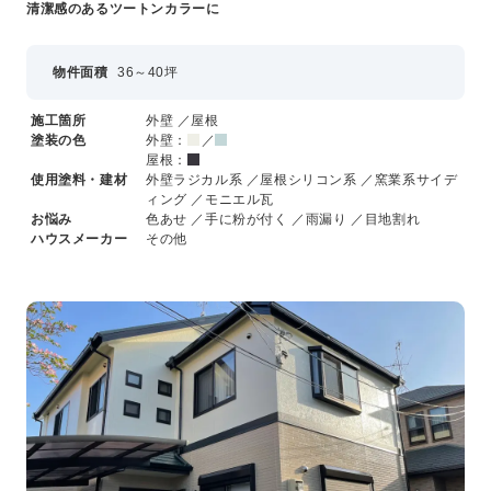
清潔感のあるツートンカラーに
物件面積
36～40坪
施工箇所
外壁 ／屋根
塗装の色
外壁：
／
屋根：
使用塗料・建材
外壁ラジカル系 ／屋根シリコン系 ／窯業系サイデ
ィング ／モニエル瓦
お悩み
色あせ ／手に粉が付く ／雨漏り ／目地割れ
ハウスメーカー
その他