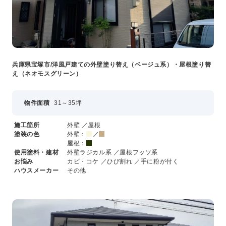
兵庫県宝塚市/洋風戸建ての外壁塗り替え（ベージュ系）・屋根塗り替
え（ネオモスグリーン）
物件面積
31～35坪
施工箇所
外壁 ／屋根
塗装の色
外壁：
／
屋根：
使用塗料・建材
外壁ラジカル系 ／屋根フッソ系
お悩み
カビ・コケ ／ひび割れ ／手に粉が付く
ハウスメーカー
その他