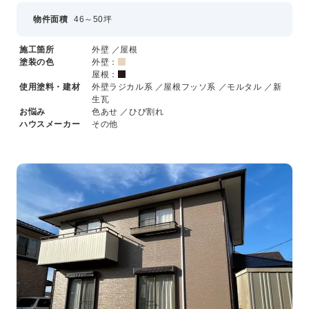
物件面積
46～50坪
施工箇所
外壁 ／屋根
塗装の色
外壁：
屋根：
使用塗料・建材
外壁ラジカル系 ／屋根フッソ系 ／モルタル ／新
生瓦
お悩み
色あせ ／ひび割れ
ハウスメーカー
その他