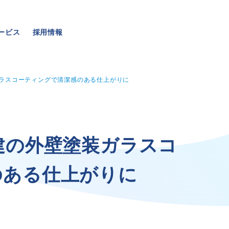
ービス
採用情報
ガラスコーティングで清潔感のある仕上がりに
事業・サービス
採用情報
建
の
外
壁
塗
装
ガ
ラ
ス
コ
の
あ
る
仕
上
が
り
に
外壁塗装
メッセージ
屋根塗装
数字でわかる三和ペイン
いえもる
仕事紹介
外壁のミカタ（塗り替え相談所）
キャリア形成
住まい探しのミカタ
福利厚生・社内イベント