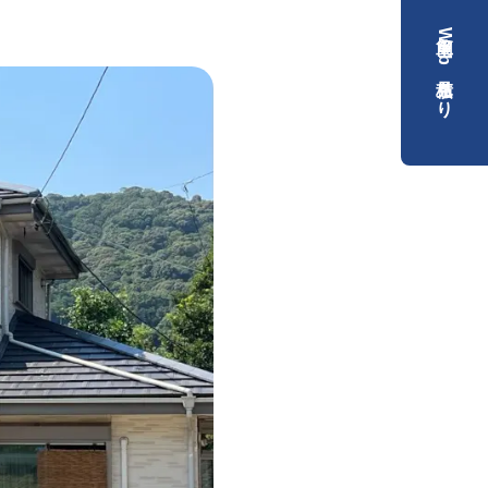
簡単Web見積もり
）
）