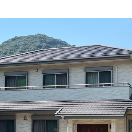
施工事例
新卒採用
外壁セルフチェック
中途採用
無料点検・お見積もり
よくある質問
お問い合わせ
資料請求
簡単Web見積もり（無料
現地診断見積もり（無料
無料点検
施工パートナー募集
総合お問い合わせ
イドライン
AIポリシー
特定商取引法に基づく表記