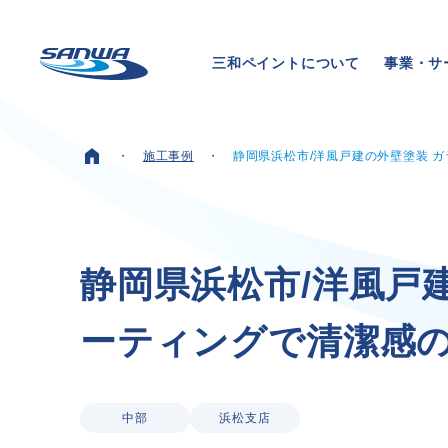
三和ペイントについて
事業・サ
施工事例
静岡県浜松市/洋風戸建の外壁塗装 
ホーム
三和ペイントについて
静
岡
県
浜
松
市
/
洋
風
戸
ー
テ
ィ
ン
グ
で
清
潔
感
理念
代表メッセージ
会社概要
拠点一覧
中部
浜松支店
取り組み