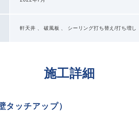
軒天井 、 破風板 、 シーリング打ち替え/打ち増し 
施工詳細
壁タッチアップ）