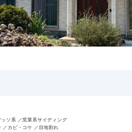
フッソ系 ／窯業系サイディング
 ／カビ・コケ ／目地割れ