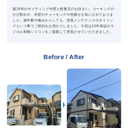
築18年のサイディング外壁と軽量瓦のお住まい。コーキングの
ひび割れや、外壁のチョーキングや色褪せを気にされておりま
プライバシーポリシー
した。築年数や傷みからしても、塗装メンテナンスのタイミン
コミュニティガイドライン
グという事でご契約をお預かりしました。今回は10年保証のラ
AIポリシー
ジカル制御シリコンをご提案して塗装させていただきました。
特定商取引法に基づく表記
Before / After