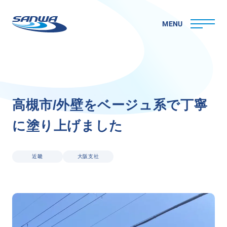
MENU
ホーム
高
槻
市
/
外
壁
を
ベ
ー
ジ
ュ
系
で
丁
寧
三和ペイントについて
に
塗
り
上
げ
ま
し
た
理念
代表メッセージ
会社概要
近畿
大阪支社
拠点一覧
取り組み
CSR