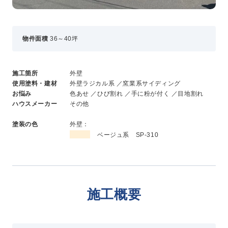
新卒採用
中途採用
物件面積
36～40坪
ニュース
施工箇所
外壁
使用塗料・建材
外壁ラジカル系 ／窯業系サイディング
お悩み
色あせ ／ひび割れ ／手に粉が付く ／目地割れ
よくある質問
ハウスメーカー
その他
塗装の色
外壁：
お問い合わせ
ベージュ系 SP-310
資料請求
簡単Web見積もり（無料）
現地診断見積もり（無料）
施工概要
無料点検
施工パートナー募集
総合お問い合わせ