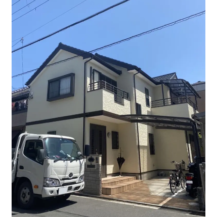
事業・サービス
外壁塗装
屋根塗装
いえもる
外壁のミカタ（塗り替え相談所）
住まい探しのミカタ
施工事例
外壁セルフチェック
無料点検・お見積もり
採用情報
メッセージ
数字でわかる三和ペイント
仕事紹介
キャリア形成
福利厚生・社内イベント