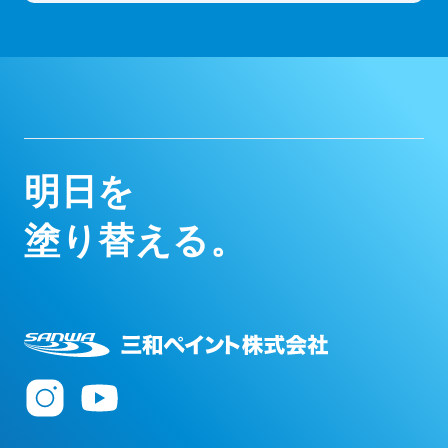
明
日
を
塗
り
替
え
る
。