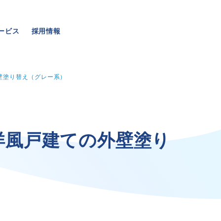
ービス
採用情報
壁塗り替え（グレー系）
事業・サービス
採用情報
洋
風
戸
建
て
の
外
壁
塗
り
外壁塗装
メッセージ
屋根塗装
数字でわかる三和ペイン
いえもる
仕事紹介
外壁のミカタ（塗り替え相談所）
キャリア形成
住まい探しのミカタ
福利厚生・社内イベント