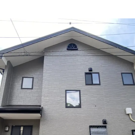
施工事例
新卒採用
外壁セルフチェック
中途採用
無料点検・お見積もり
よくある質問
お問い合わせ
資料請求
簡単Web見積もり（無料
現地診断見積もり（無料
無料点検
施工パートナー募集
総合お問い合わせ
イドライン
AIポリシー
特定商取引法に基づく表記