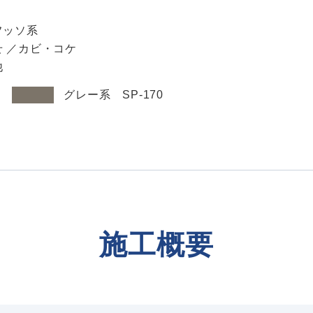
フッソ系
せ ／カビ・コケ
他
：
グレー系 SP-170
施工概要