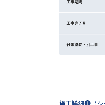
工事期間
工事完了月
付帯塗装・別工事
施工詳細❶（シ