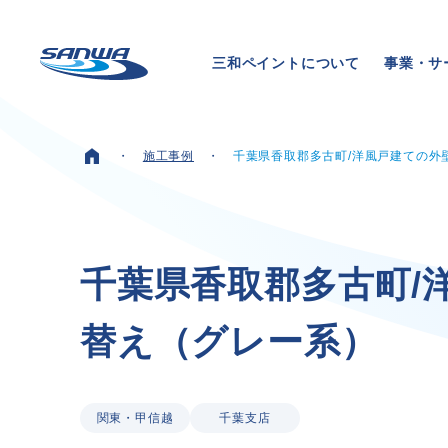
三和ペイントについて
事業・サ
施工事例
千葉県香取郡多古町/洋風戸建ての外
ホーム
三和ペイントについて
千
葉
県
香
取
郡
多
古
町
/
替
え
（
グ
レ
ー
系
）
理念
代表メッセージ
会社概要
拠点一覧
関東・甲信越
千葉支店
取り組み