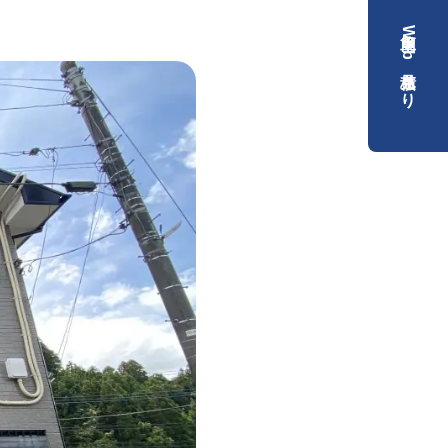
簡単Web見積もり
）
）