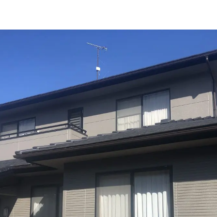
施工事例
新卒採用
外壁セルフチェック
中途採用
無料点検・お見積もり
よくある質問
お問い合わせ
資料請求
簡単Web見積もり（無料
現地診断見積もり（無料
無料点検
施工パートナー募集
総合お問い合わせ
イドライン
AIポリシー
特定商取引法に基づく表記