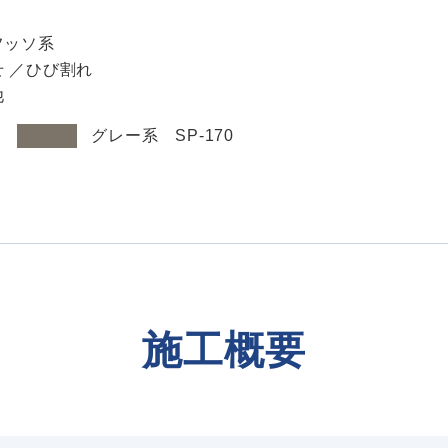
フッソ系
せ ／ひび割れ
他
：
グレー系 SP-170
施工概要