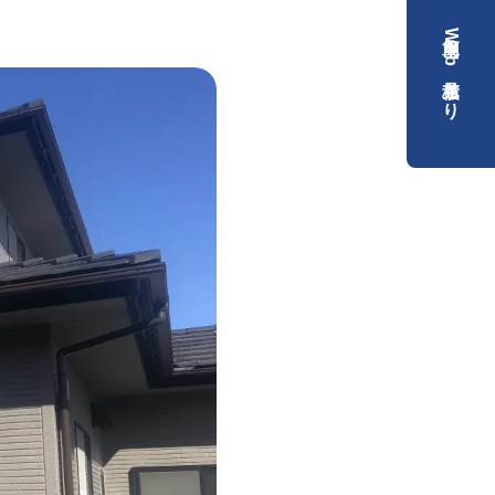
簡単Web見積もり
）
）