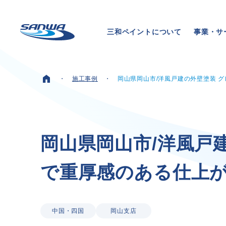
三和ペイントについて
事業・サ
施工事例
岡山県岡山市/洋風戸建の外壁塗装 
ホーム
三和ペイントについて
岡
山
県
岡
山
市
/
洋
風
戸
で
重
厚
感
の
あ
る
仕
上
理念
代表メッセージ
会社概要
拠点一覧
中国・四国
岡山支店
取り組み