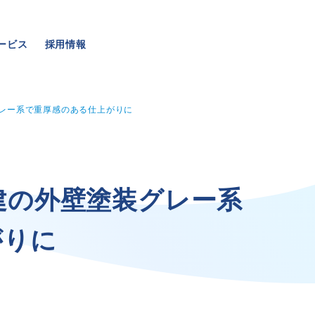
ービス
採用情報
グレー系で重厚感のある仕上がりに
事業・サービス
採用情報
建
の
外
壁
塗
装
グ
レ
ー
系
が
り
に
外壁塗装
メッセージ
屋根塗装
数字でわかる三和ペイン
いえもる
仕事紹介
外壁のミカタ（塗り替え相談所）
キャリア形成
住まい探しのミカタ
福利厚生・社内イベント