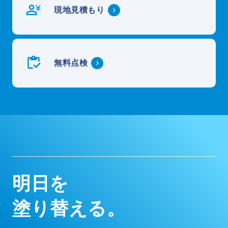
現地見積もり
無料点検
明
日
を
塗
り
替
え
る
。