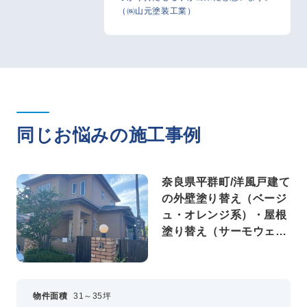
（㈱山元塗装工業）
同じお悩みの施工事例
奈良県平群町/洋風戸建て
の外壁塗り替え（ベージ
ュ・オレンジ系）・屋根
塗り替え（サーモウェザ
ードグリーン）
物件面積
31～35坪