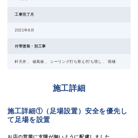
工事完了月
2021年8月
付帯塗装・別工事
軒天井 、 破風板 、 シーリング打ち替え/打ち増し 、 雨樋
施工詳細
施工詳細①（足場設置）安全を優先し
て足場を設置
お店の営業に支障が無いように配慮しました