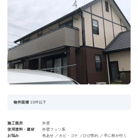
事業・サービス
外壁塗装
屋根塗装
いえもる
外壁のミカタ（塗り替え相談所）
住まい探しのミカタ
施工事例
外壁セルフチェック
無料点検・お見積もり
採用情報
物件面積
10坪以下
メッセージ
数字でわかる三和ペイント
仕事紹介
施工箇所
外壁
キャリア形成
使用塗料・建材
外壁フッソ系
福利厚生・社内イベント
お悩み
色あせ ／カビ・コケ ／ひび割れ ／手に粉が付く