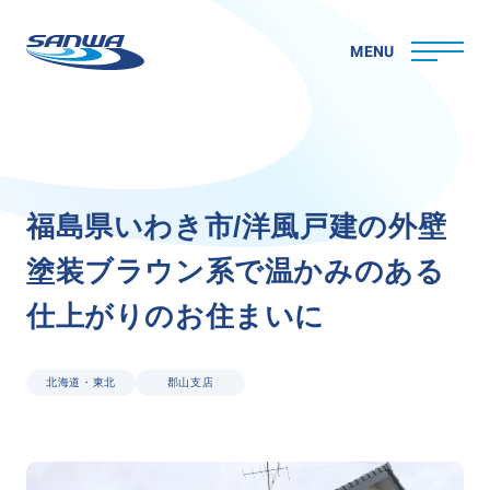
MENU
ホーム
福
島
県
い
わ
き
市
/
洋
風
戸
建
の
外
壁
三和ペイントについて
塗
装
ブ
ラ
ウ
ン
系
で
温
か
み
の
あ
る
理念
代表メッセージ
仕
上
が
り
の
お
住
ま
い
に
会社概要
拠点一覧
取り組み
北海道・東北
郡山支店
CSR