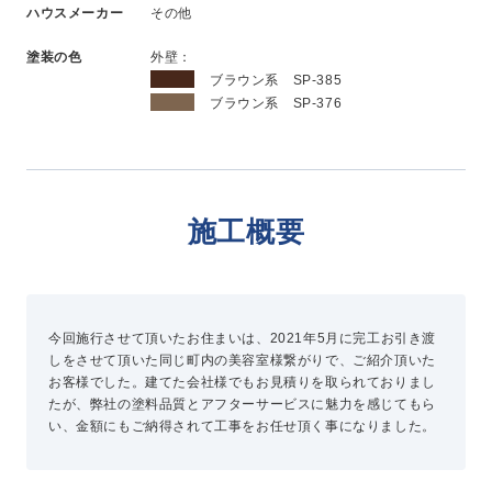
ハウスメーカー
その他
新卒採用
中途採用
塗装の色
外壁：
ブラウン系 SP-385
ブラウン系 SP-376
ニュース
よくある質問
施工概要
お問い合わせ
今回施行させて頂いたお住まいは、2021年5月に完工お引き渡
資料請求
しをさせて頂いた同じ町内の美容室様繋がりで、ご紹介頂いた
簡単Web見積もり（無料）
お客様でした。建てた会社様でもお見積りを取られておりまし
現地診断見積もり（無料）
たが、弊社の塗料品質とアフターサービスに魅力を感じてもら
い、金額にもご納得されて工事をお任せ頂く事になりました。
無料点検
施工パートナー募集
総合お問い合わせ