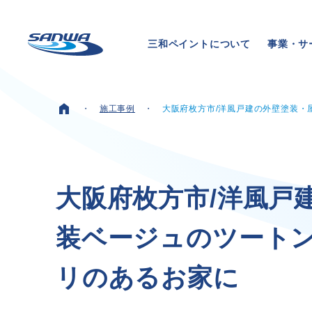
三和ペイントについて
事業・サ
施工事例
大阪府枚方市/洋風戸建の外壁塗装・
ホーム
三和ペイントについて
大
阪
府
枚
方
市
/
洋
風
戸
装
ベ
ー
ジ
ュ
の
ツ
ー
ト
理念
代表メッセージ
リ
の
あ
る
お
家
に
会社概要
拠点一覧
取り組み