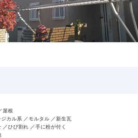
／屋根
ラジカル系 ／モルタル ／新生瓦
せ ／ひび割れ ／手に粉が付く
他