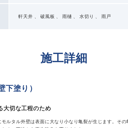
軒天井 、 破風板 、 雨樋 、 水切り 、 雨戸
施工詳細
壁下塗り）
る大切な工程のため
にモルタル外壁は表面に大なり小なり亀裂が生じます。その