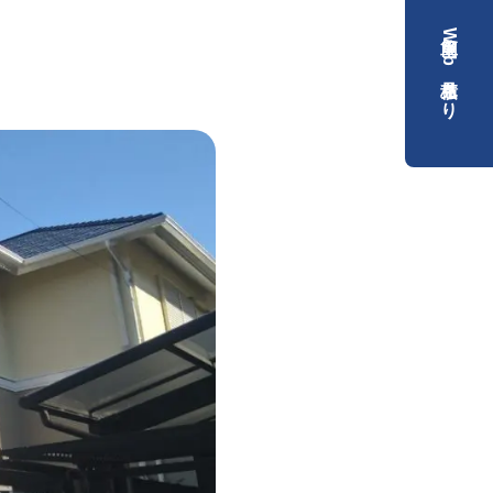
簡単Web見積もり
）
）