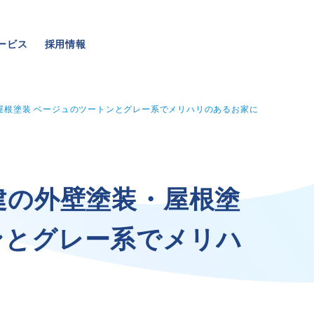
ービス
採用情報
屋根塗装 ベージュのツートンとグレー系でメリハリのあるお家に
事業・サービス
採用情報
建
の
外
壁
塗
装
・
屋
根
塗
ン
と
グ
レ
ー
系
で
メ
リ
ハ
外壁塗装
メッセージ
屋根塗装
数字でわかる三和ペイン
いえもる
仕事紹介
外壁のミカタ（塗り替え相談所）
キャリア形成
住まい探しのミカタ
福利厚生・社内イベント