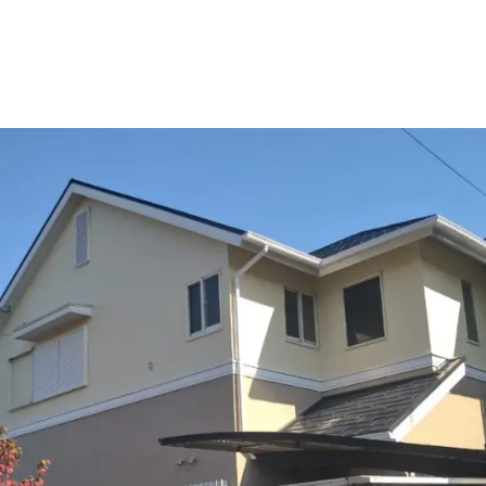
施工事例
新卒採用
外壁セルフチェック
中途採用
無料点検・お見積もり
よくある質問
お問い合わせ
資料請求
簡単Web見積もり（無料
現地診断見積もり（無料
無料点検
施工パートナー募集
総合お問い合わせ
イドライン
AIポリシー
特定商取引法に基づく表記