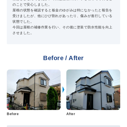
のことで安心しました。
屋根の状態を確認すると板金のゆがみは特になかったと報告を
受けましたが、他にひび割れがあったり、傷みが進行している
プライバシーポリシー
状態でした。
コミュニティガイドライン
今回は屋根の補修作業を行い、その後に塗装で防水性能を向上
AIポリシー
させました。
特定商取引法に基づく表記
Before / After
Before
After