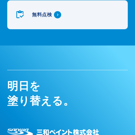
無料点検
明
日
を
塗
り
替
え
る
。