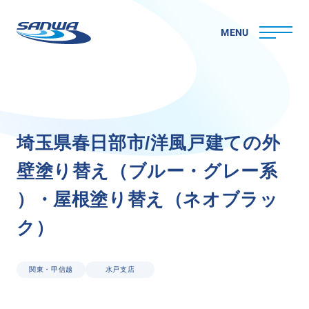
MENU
ホーム
埼
玉
県
春
日
部
市
/
洋
風
戸
建
て
の
外
三和ペイントについて
壁
塗
り
替
え
（
ブ
ル
ー
・
グ
レ
ー
系
理念
代表メッセージ
）
・
屋
根
塗
り
替
え
（
ネ
オ
ブ
ラ
ッ
会社概要
ク
）
拠点一覧
取り組み
CSR
関東・甲信越
水戸支店