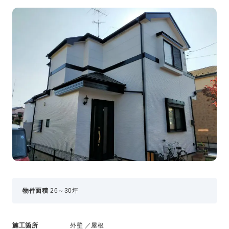
事業・サービス
外壁塗装
屋根塗装
いえもる
外壁のミカタ（塗り替え相談所）
住まい探しのミカタ
施工事例
外壁セルフチェック
無料点検・お見積もり
採用情報
メッセージ
数字でわかる三和ペイント
物件面積
26～30坪
仕事紹介
キャリア形成
福利厚生・社内イベント
施工箇所
外壁 ／屋根