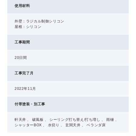
使用材料
外壁：ラジカル制御シリコン
屋根：シリコン
工事期間
20日間
工事完了月
2022年11月
付帯塗装・別工事
軒天井 、 破風板 、 シーリング打ち替え/打ち増し 、 雨樋 、
シャッターBOX 、 水切り 、 玄関天井 、 ベランダ床