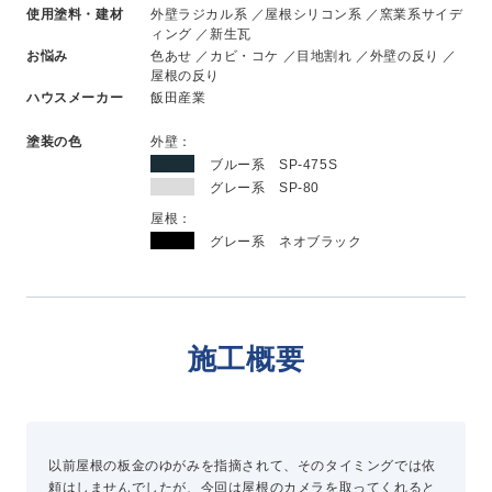
使用塗料・建材
外壁ラジカル系 ／屋根シリコン系 ／窯業系サイデ
新卒採用
ィング ／新生瓦
中途採用
お悩み
色あせ ／カビ・コケ ／目地割れ ／外壁の反り ／
屋根の反り
ハウスメーカー
飯田産業
ニュース
塗装の色
外壁：
ブルー系 SP-475S
グレー系 SP-80
よくある質問
屋根：
グレー系 ネオブラック
お問い合わせ
資料請求
施工概要
簡単Web見積もり（無料）
現地診断見積もり（無料）
無料点検
施工パートナー募集
以前屋根の板金のゆがみを指摘されて、そのタイミングでは依
総合お問い合わせ
頼はしませんでしたが、今回は屋根のカメラを取ってくれると