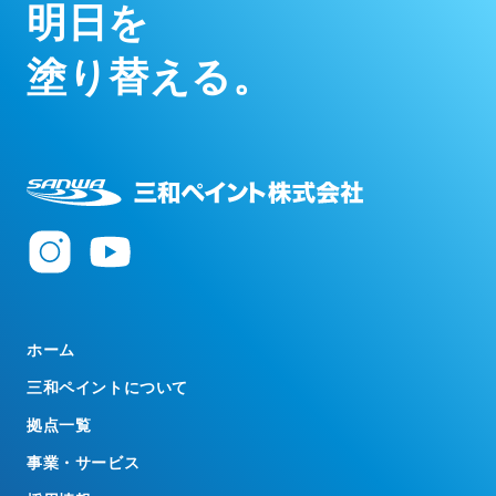
明
日
を
塗
り
替
え
る
。
ホーム
三和ペイントについて
拠点一覧
事業・サービス