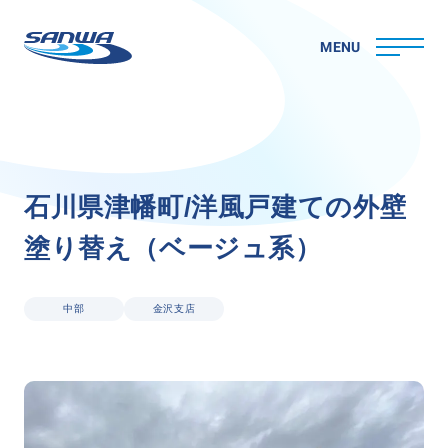
MENU
ホーム
石
川
県
津
幡
町
/
洋
風
戸
建
て
の
外
壁
三和ペイントについて
塗
り
替
え
（
ベ
ー
ジ
ュ
系
）
理念
代表メッセージ
会社概要
中部
金沢支店
拠点一覧
取り組み
CSR