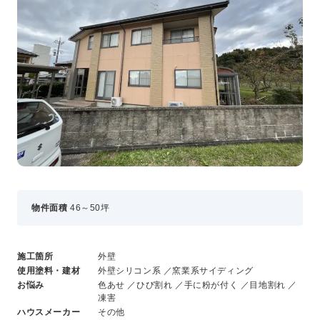
事業・サービス
外壁塗装
屋根塗装
いえもる
外壁のミカタ（塗り替え相談所）
住まい探しのミカタ
施工事例
外壁セルフチェック
無料点検・お見積もり
採用情報
物件面積
46～50坪
メッセージ
施工箇所
外壁
数字でわかる三和ペイント
使用塗料・建材
外壁シリコン系 ／窯業系サイディング
仕事紹介
お悩み
色あせ ／ひび割れ ／手に粉が付く ／目地割れ ／
キャリア形成
凍害
ハウスメーカー
その他
福利厚生・社内イベント