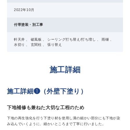
2022年10月
付帯塗装・別工事
軒天井 、 破風板 、 シーリング打ち替え/打ち増し 、 雨樋 、
水切り 、 玄関柱 、 張り替え
施工詳細
施工詳細❶（外壁下塗り）
下地補修も兼ねた大切な工程のため
下地の再生強化を行う下塗り材を使用し溝の細かい部分にも下地が染
み込んでいくように、細かいところまで丁寧に行いました。