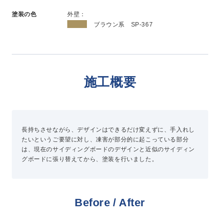
新卒採用
塗装の色
外壁：
中途採用
ブラウン系 SP-367
ニュース
施工概要
よくある質問
長持ちさせながら、デザインはできるだけ変えずに、手入れし
お問い合わせ
たいというご要望に対し、凍害が部分的に起こっている部分
は、現在のサイディングボードのデザインと近似のサイディン
資料請求
グボードに張り替えてから、塗装を行いました。
簡単Web見積もり（無料）
現地診断見積もり（無料）
無料点検
Before / After
施工パートナー募集
総合お問い合わせ