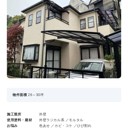
事業・サービス
外壁塗装
屋根塗装
いえもる
外壁のミカタ（塗り替え相談所）
住まい探しのミカタ
施工事例
外壁セルフチェック
無料点検・お見積もり
採用情報
物件面積
26～30坪
メッセージ
数字でわかる三和ペイント
仕事紹介
施工箇所
外壁
キャリア形成
使用塗料・建材
外壁ラジカル系 ／モルタル
福利厚生・社内イベント
お悩み
色あせ ／カビ・コケ ／ひび割れ