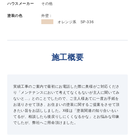
ハウスメーカー
その他
新卒採用
中途採用
塗装の色
外壁：
オレンジ系 SP-336
ニュース
施工概要
よくある質問
お問い合わせ
実績工事のご案内で最初にお電話した際に奥様がご対応くださ
り「メンテナンスにおいて考えてなくもないが主人に聞いてみ
資料請求
ないと...」とのことでしたので、ご主人様あてに一度お手紙を
簡単Web見積もり（無料）
お送りさせて頂き、お住まいの塗装に関するご提案をさせて頂
現地診断見積もり（無料）
きたい旨をお話ししました。X様は「塗装関連の知り合いもい
てるが、相談したら後戻りしにくくなるかな」とお悩みな印象
無料点検
でしたが、弊社へご用命頂けました。
施工パートナー募集
総合お問い合わせ