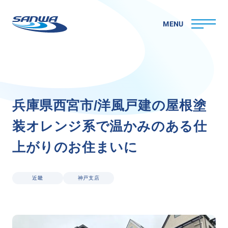
MENU
ホーム
兵
庫
県
西
宮
市
/
洋
風
戸
建
の
屋
根
塗
三和ペイントについて
装
オ
レ
ン
ジ
系
で
温
か
み
の
あ
る
仕
理念
代表メッセージ
上
が
り
の
お
住
ま
い
に
会社概要
拠点一覧
取り組み
近畿
神戸支店
CSR