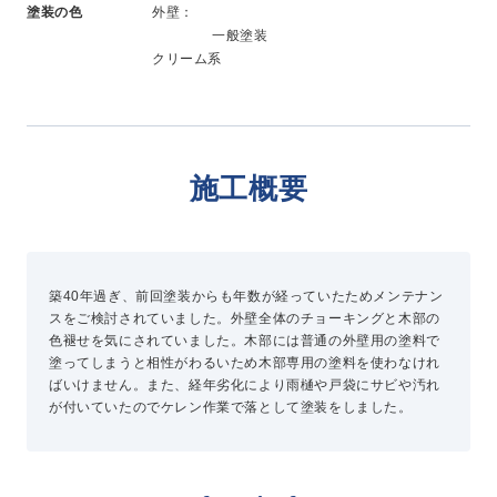
塗装の色
外壁：
新卒採用
一般塗装
中途採用
クリーム系
ニュース
施工概要
よくある質問
お問い合わせ
築40年過ぎ、前回塗装からも年数が経っていたためメンテナン
スをご検討されていました。外壁全体のチョーキングと木部の
色褪せを気にされていました。木部には普通の外壁用の塗料で
資料請求
塗ってしまうと相性がわるいため木部専用の塗料を使わなけれ
簡単Web見積もり（無料）
ばいけません。また、経年劣化により雨樋や戸袋にサビや汚れ
現地診断見積もり（無料）
が付いていたのでケレン作業で落として塗装をしました。
無料点検
施工パートナー募集
総合お問い合わせ