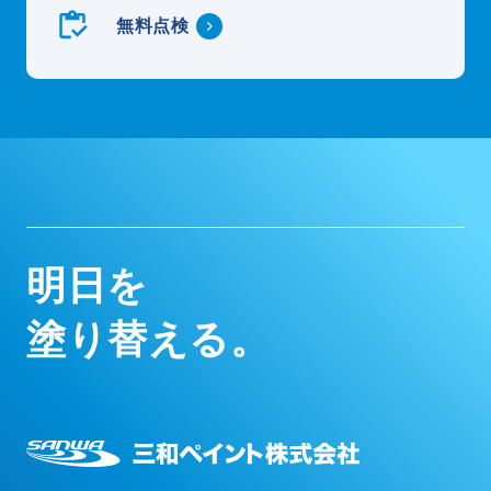
無料点検
明
日
を
塗
り
替
え
る
。