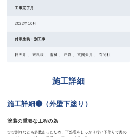
工事完了月
2022年10月
付帯塗装・別工事
軒天井 、 破風板 、 雨樋 、 戸袋 、 玄関天井 、 玄関柱
施工詳細
施工詳細❶（外壁下塗り）
塗装の重要な工程の為
ひび割れなども多数あったため、下処理をしっかり行い下塗りで奥の