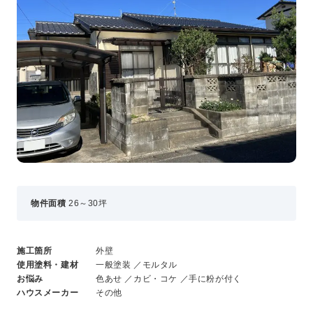
事業・サービス
外壁塗装
屋根塗装
いえもる
外壁のミカタ（塗り替え相談所）
住まい探しのミカタ
施工事例
外壁セルフチェック
無料点検・お見積もり
採用情報
物件面積
26～30坪
メッセージ
施工箇所
外壁
数字でわかる三和ペイント
使用塗料・建材
一般塗装 ／モルタル
仕事紹介
お悩み
色あせ ／カビ・コケ ／手に粉が付く
キャリア形成
ハウスメーカー
その他
福利厚生・社内イベント