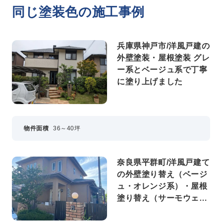
同じ塗装色の施工事例
兵庫県神戸市/洋風戸建の
外壁塗装・屋根塗装 グレ
ー系とベージュ系で丁寧
に塗り上げました
物件面積
36～40坪
奈良県平群町/洋風戸建て
の外壁塗り替え（ベージ
ュ・オレンジ系）・屋根
塗り替え（サーモウェザ
ードグリーン）