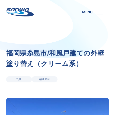
MENU
ホーム
福
岡
県
糸
島
市
/
和
風
戸
建
て
の
外
壁
三和ペイントについて
塗
り
替
え
（
ク
リ
ー
ム
系
）
理念
代表メッセージ
会社概要
九州
福岡支社
拠点一覧
取り組み
CSR