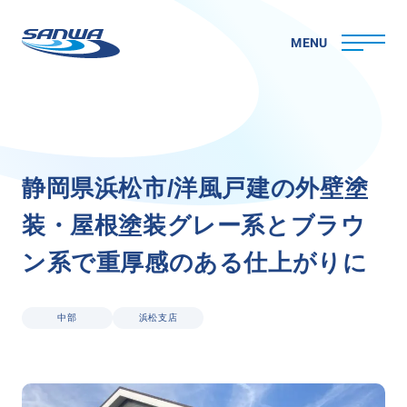
MENU
ホーム
静
岡
県
浜
松
市
/
洋
風
戸
建
の
外
壁
塗
三和ペイントについて
装
・
屋
根
塗
装
グ
レ
ー
系
と
ブ
ラ
ウ
理念
代表メッセージ
ン
系
で
重
厚
感
の
あ
る
仕
上
が
り
に
会社概要
拠点一覧
取り組み
中部
浜松支店
CSR