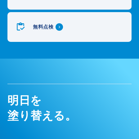
無料点検
明
日
を
塗
り
替
え
る
。