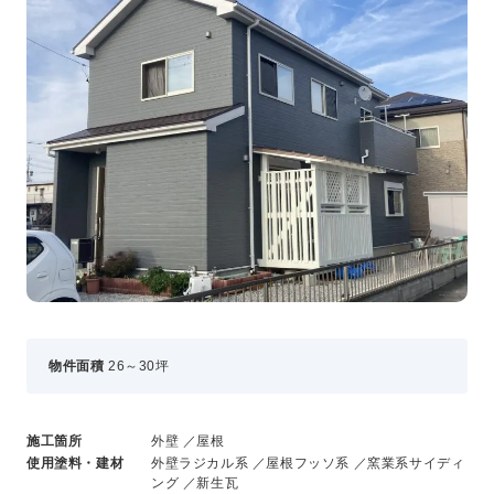
事業・サービス
外壁塗装
屋根塗装
いえもる
外壁のミカタ（塗り替え相談所）
住まい探しのミカタ
施工事例
外壁セルフチェック
無料点検・お見積もり
採用情報
物件面積
26～30坪
メッセージ
数字でわかる三和ペイント
仕事紹介
施工箇所
外壁 ／屋根
キャリア形成
使用塗料・建材
外壁ラジカル系 ／屋根フッソ系 ／窯業系サイディ
ング ／新生瓦
福利厚生・社内イベント