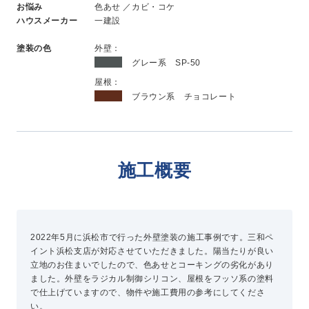
お悩み
色あせ ／カビ・コケ
新卒採用
ハウスメーカー
一建設
中途採用
塗装の色
外壁：
グレー系 SP-50
ニュース
屋根：
ブラウン系 チョコレート
よくある質問
施工概要
お問い合わせ
資料請求
簡単Web見積もり（無料）
2022年5月に浜松市で行った外壁塗装の施工事例です。三和ペ
現地診断見積もり（無料）
イント浜松支店が対応させていただきました。陽当たりが良い
立地のお住まいでしたので、色あせとコーキングの劣化があり
無料点検
ました。外壁をラジカル制御シリコン、屋根をフッソ系の塗料
施工パートナー募集
で仕上げていますので、物件や施工費用の参考にしてくださ
総合お問い合わせ
い。