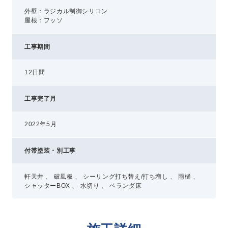
外壁：ラジカル制御シリコン
屋根：フッソ
工事期間
12日間
工事完了月
2022年5月
付帯塗装・別工事
軒天井 、 破風板 、 シーリング打ち替え/打ち増し 、 雨樋 、
シャッターBOX 、 水切り 、 ベランダ床