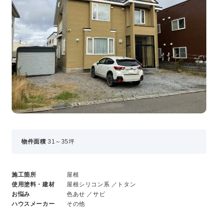
事業・サービス
外壁塗装
屋根塗装
いえもる
外壁のミカタ（塗り替え相談所）
住まい探しのミカタ
施工事例
外壁セルフチェック
無料点検・お見積もり
採用情報
物件面積
31～35坪
メッセージ
施工箇所
屋根
数字でわかる三和ペイント
使用塗料・建材
屋根シリコン系 ／トタン
仕事紹介
お悩み
色あせ ／サビ
キャリア形成
ハウスメーカー
その他
福利厚生・社内イベント