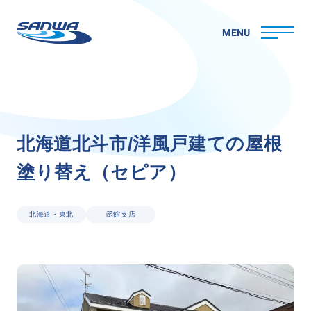
MENU
ホーム
北
海
道
北
斗
市
/
洋
風
戸
建
て
の
屋
根
三和ペイントについて
塗
り
替
え
（
セ
ピ
ア
）
理念
代表メッセージ
会社概要
北海道・東北
函館支店
拠点一覧
取り組み
CSR