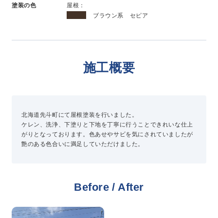
塗装の色
屋根：
新卒採用
ブラウン系 セピア
中途採用
ニュース
施工概要
よくある質問
北海道先斗町にて屋根塗装を行いました。
ケレン、洗浄、下塗りと下地を丁寧に行うことできれいな仕上
お問い合わせ
がりとなっております。色あせやサビを気にされていましたが
艶のある色合いに満足していただけました。
資料請求
簡単Web見積もり（無料）
現地診断見積もり（無料）
Before / After
無料点検
施工パートナー募集
総合お問い合わせ