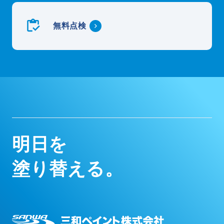
無料点検
明
日
を
塗
り
替
え
る
。