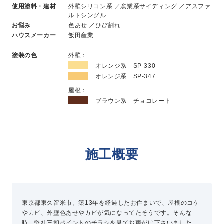
使用塗料・建材
外壁シリコン系 ／窯業系サイディング ／アスファ
新卒採用
ルトシングル
中途採用
お悩み
色あせ ／ひび割れ
ハウスメーカー
飯田産業
ニュース
塗装の色
外壁：
オレンジ系 SP-330
オレンジ系 SP-347
屋根：
よくある質問
ブラウン系 チョコレート
お問い合わせ
施工概要
資料請求
簡単Web見積もり（無料）
現地診断見積もり（無料）
無料点検
東京都東久留米市。築13年を経過したお住まいで、屋根のコケ
施工パートナー募集
やカビ、外壁色あせやカビが気になってたそうです。そんな
総合お問い合わせ
時、弊社三和ペイントのチラシを見てお声がけ下さいました。