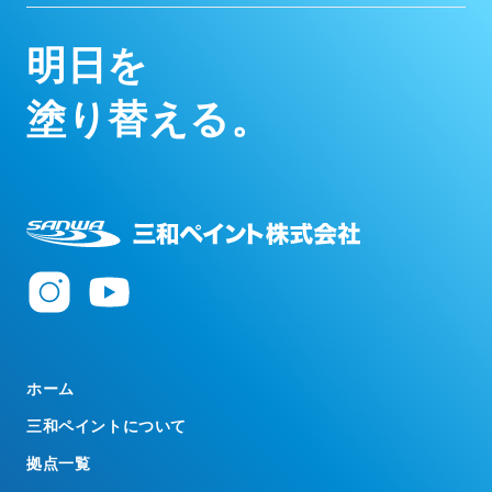
明
日
を
塗
り
替
え
る
。
ホーム
三和ペイントについて
拠点一覧