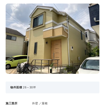
事業・サービス
外壁塗装
屋根塗装
いえもる
外壁のミカタ（塗り替え相談所）
住まい探しのミカタ
施工事例
外壁セルフチェック
無料点検・お見積もり
採用情報
メッセージ
数字でわかる三和ペイント
物件面積
26～30坪
仕事紹介
キャリア形成
福利厚生・社内イベント
施工箇所
外壁 ／屋根