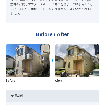
塗料の品質とアフターサポートに魅力を感じ、ご縁を頂くこと
になりました。屋根、そして壁の補修処理に力をいれて施工し
プライバシーポリシー
ました。
コミュニティガイドライン
AIポリシー
特定商取引法に基づく表記
Before / After
Before
After
使用材料