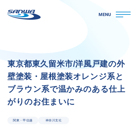
MENU
ホーム
東
京
都
東
久
留
米
市
/
洋
風
戸
建
の
外
三和ペイントについて
壁
塗
装
・
屋
根
塗
装
オ
レ
ン
ジ
系
と
理念
代表メッセージ
ブ
ラ
ウ
ン
系
で
温
か
み
の
あ
る
仕
上
会社概要
が
り
の
お
住
ま
い
に
拠点一覧
取り組み
CSR
関東・甲信越
神奈川支社