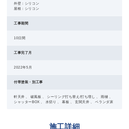
外壁：シリコン
屋根：シリコン
工事期間
10日間
工事完了月
2022年5月
付帯塗装・別工事
軒天井 、 破風板 、 シーリング打ち替え/打ち増し 、 雨樋 、
シャッターBOX 、 水切り 、 幕板 、 玄関天井 、 ベランダ床
施工詳細