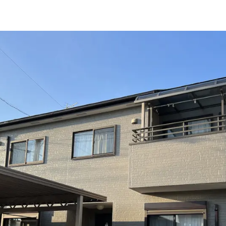
施工事例
新卒採用
外壁セルフチェック
中途採用
無料点検・お見積もり
よくある質問
お問い合わせ
資料請求
簡単Web見積もり（無料
現地診断見積もり（無料
無料点検
施工パートナー募集
総合お問い合わせ
イドライン
AIポリシー
特定商取引法に基づく表記