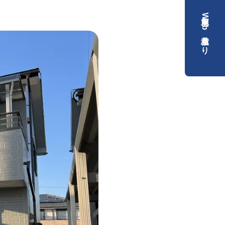
簡単Web見積もり
）
）