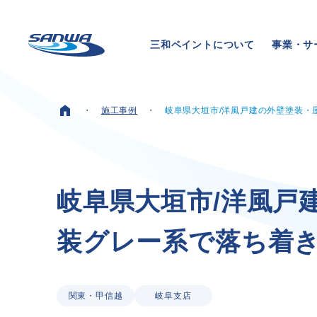
三和ペイントについて
事業・サ
施工事例
岐阜県大垣市/洋風戸建の外壁塗装・
ホーム
三和ペイントについて
岐
阜
県
大
垣
市
/
洋
風
戸
装
グ
レ
ー
系
で
落
ち
着
理念
代表メッセージ
会社概要
拠点一覧
関東・甲信越
岐阜支店
取り組み