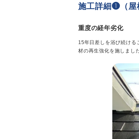
施工詳細❶（屋
重度の経年劣化
15年日差しを浴び続け
材の再生強化を施しまし