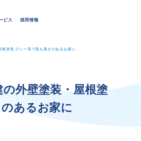
ービス
採用情報
屋根塗装 グレー系で落ち着きのあるお家に
事業・サービス
採用情報
建
の
外
壁
塗
装
・
屋
根
塗
き
の
あ
る
お
家
に
外壁塗装
メッセージ
屋根塗装
数字でわかる三和ペイン
いえもる
仕事紹介
外壁のミカタ（塗り替え相談所）
キャリア形成
住まい探しのミカタ
福利厚生・社内イベント