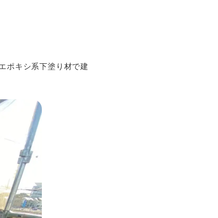
。エポキシ系下塗り材で建