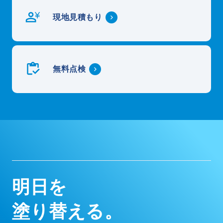
現地見積もり
無料点検
明
日
を
塗
り
替
え
る
。