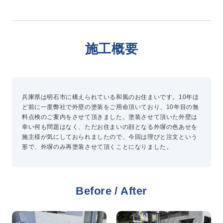
新卒採用
中途採用
施工概要
ニュース
よくある質問
兵庫県は明石市に構えられている和風のお住まいです。10年ほ
ど前に一度弊社で外壁の塗装をご用命頂いており、10年目の無
料点検のご案内をさせて頂きました。塗装させて頂いた外壁は
幸い何も問題はなく、ただお住まいの顔となる外塀の色あせを
お問い合わせ
施主様が気にしておられましたので、今回は理ぴと注文という
形で、外塀のみ再塗装させて頂くことになりました。
資料請求
簡単Web見積もり（無料）
現地診断見積もり（無料）
Before / After
無料点検
施工パートナー募集
総合お問い合わせ