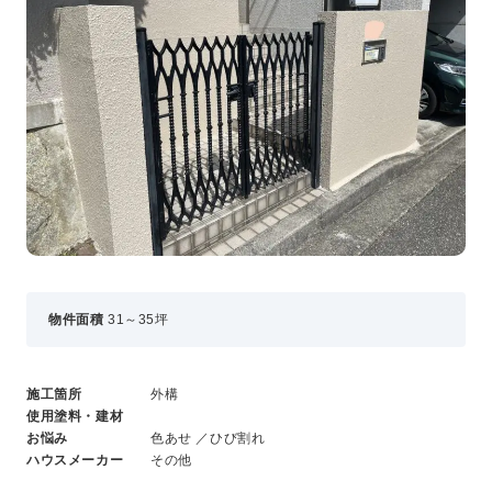
事業・サービス
外壁塗装
屋根塗装
いえもる
外壁のミカタ（塗り替え相談所）
住まい探しのミカタ
施工事例
外壁セルフチェック
無料点検・お見積もり
採用情報
物件面積
31～35坪
メッセージ
施工箇所
外構
数字でわかる三和ペイント
使用塗料・建材
仕事紹介
お悩み
色あせ ／ひび割れ
キャリア形成
ハウスメーカー
その他
福利厚生・社内イベント