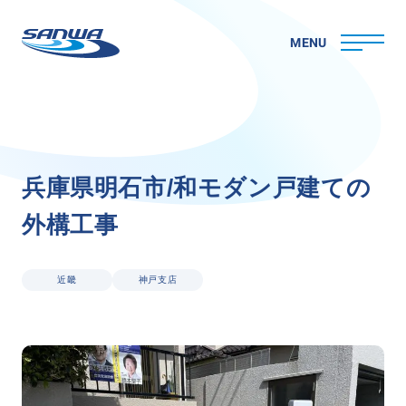
MENU
ホーム
兵
庫
県
明
石
市
/
和
モ
ダ
ン
戸
建
て
の
三和ペイントについて
外
構
工
事
理念
代表メッセージ
会社概要
近畿
神戸支店
拠点一覧
取り組み
CSR