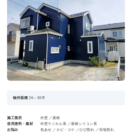
事業・サービス
外壁塗装
屋根塗装
いえもる
外壁のミカタ（塗り替え相談所）
住まい探しのミカタ
施工事例
外壁セルフチェック
無料点検・お見積もり
採用情報
物件面積
26～30坪
メッセージ
数字でわかる三和ペイント
仕事紹介
施工箇所
外壁 ／屋根
キャリア形成
使用塗料・建材
外壁ラジカル系 ／屋根シリコン系
福利厚生・社内イベント
お悩み
色あせ ／カビ・コケ ／ひび割れ ／目地割れ