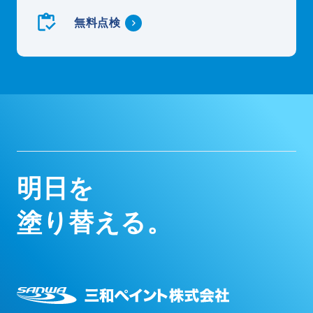
無料点検
明
日
を
塗
り
替
え
る
。