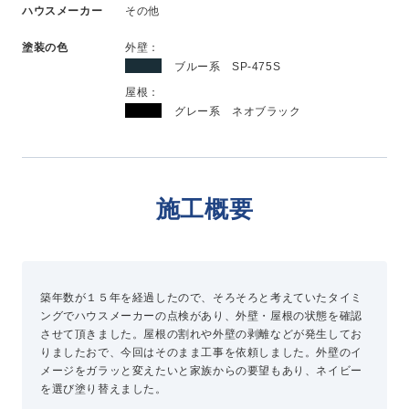
ハウスメーカー
その他
新卒採用
中途採用
塗装の色
外壁：
ブルー系 SP-475S
屋根：
ニュース
グレー系 ネオブラック
よくある質問
施工概要
お問い合わせ
資料請求
築年数が１５年を経過したので、そろそろと考えていたタイミ
簡単Web見積もり（無料）
ングでハウスメーカーの点検があり、外壁・屋根の状態を確認
現地診断見積もり（無料）
させて頂きました。屋根の割れや外壁の剥離などが発生してお
りましたおで、今回はそのまま工事を依頼しました。外壁のイ
無料点検
メージをガラッと変えたいと家族からの要望もあり、ネイビー
施工パートナー募集
を選び塗り替えました。
総合お問い合わせ