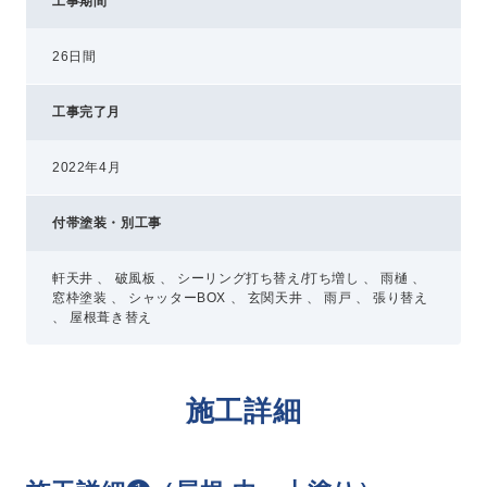
工事期間
26日間
工事完了月
2022年4月
付帯塗装・別工事
軒天井 、 破風板 、 シーリング打ち替え/打ち増し 、 雨樋 、
窓枠塗装 、 シャッターBOX 、 玄関天井 、 雨戸 、 張り替え
、 屋根葺き替え
施工詳細