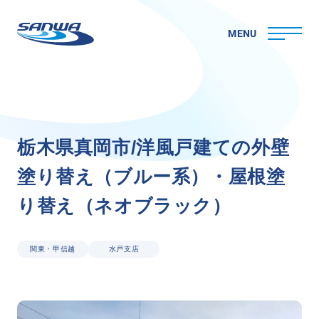
MENU
ホーム
栃
木
県
真
岡
市
/
洋
風
戸
建
て
の
外
壁
三和ペイントについて
塗
り
替
え
（
ブ
ル
ー
系
）
・
屋
根
塗
理念
代表メッセージ
り
替
え
（
ネ
オ
ブ
ラ
ッ
ク
）
会社概要
拠点一覧
取り組み
関東・甲信越
水戸支店
CSR