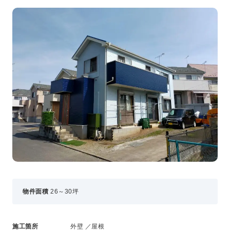
事業・サービス
外壁塗装
屋根塗装
いえもる
外壁のミカタ（塗り替え相談所）
住まい探しのミカタ
施工事例
外壁セルフチェック
無料点検・お見積もり
採用情報
メッセージ
数字でわかる三和ペイント
物件面積
26～30坪
仕事紹介
キャリア形成
福利厚生・社内イベント
施工箇所
外壁 ／屋根