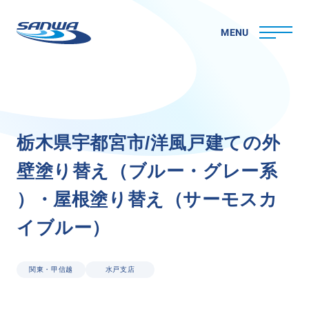
MENU
ホーム
栃
木
県
宇
都
宮
市
/
洋
風
戸
建
て
の
外
三和ペイントについて
壁
塗
り
替
え
（
ブ
ル
ー
・
グ
レ
ー
系
理念
代表メッセージ
）
・
屋
根
塗
り
替
え
（
サ
ー
モ
ス
カ
会社概要
イ
ブ
ル
ー
）
拠点一覧
取り組み
CSR
関東・甲信越
水戸支店