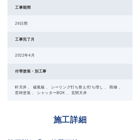
工事期間
26日間
工事完了月
2022年4月
付帯塗装・別工事
軒天井 、 破風板 、 シーリング打ち替え/打ち増し 、 雨樋 、
窓枠塗装 、 シャッターBOX 、 玄関天井
施工詳細