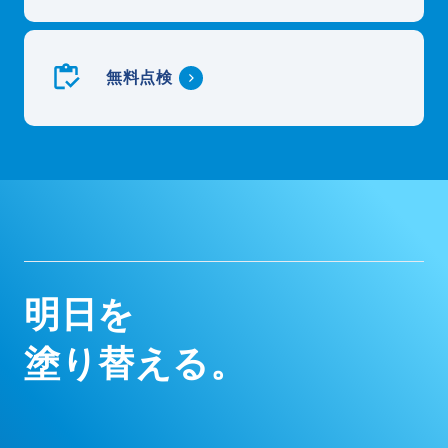
無料点検
明
日
を
塗
り
替
え
る
。