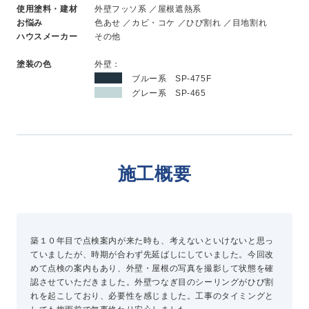
使用塗料・建材
外壁フッソ系 ／屋根遮熱系
新卒採用
お悩み
色あせ ／カビ・コケ ／ひび割れ ／目地割れ
中途採用
ハウスメーカー
その他
塗装の色
外壁：
ニュース
ブルー系 SP-475F
グレー系 SP-465
よくある質問
施工概要
お問い合わせ
資料請求
簡単Web見積もり（無料）
築１０年目で点検案内が来た時も、考えないといけないと思っ
現地診断見積もり（無料）
ていましたが、時期が合わず先延ばしにしていました。今回改
めて点検の案内もあり、外壁・屋根の写真を撮影して状態を確
無料点検
認させていただきました。外壁つなぎ目のシーリングがひび割
施工パートナー募集
れを起こしており、必要性を感じました。工事のタイミングと
総合お問い合わせ