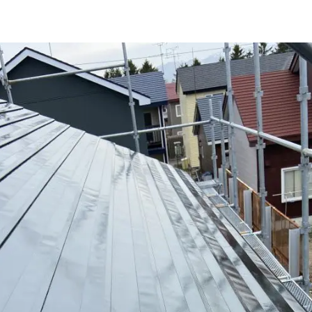
施工事例
新卒採用
外壁セルフチェック
中途採用
無料点検・お見積もり
よくある質問
お問い合わせ
資料請求
簡単Web見積もり（無料
現地診断見積もり（無料
無料点検
施工パートナー募集
総合お問い合わせ
イドライン
AIポリシー
特定商取引法に基づく表記