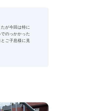
したが今回は特に
いでのっかかった
様とご子息様に見