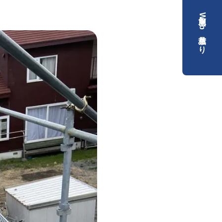
簡単Web見積もり
）
）