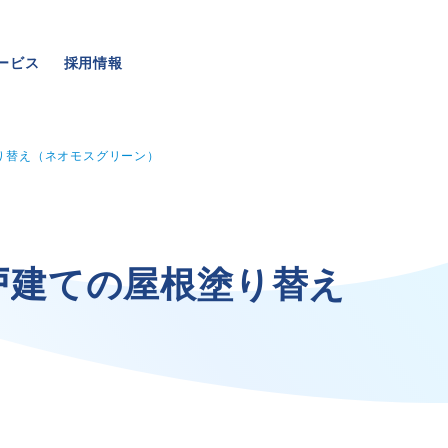
ービス
採用情報
り替え（ネオモスグリーン）
事業・サービス
採用情報
戸
建
て
の
屋
根
塗
り
替
え
）
外壁塗装
メッセージ
屋根塗装
数字でわかる三和ペイン
いえもる
仕事紹介
外壁のミカタ（塗り替え相談所）
キャリア形成
住まい探しのミカタ
福利厚生・社内イベント