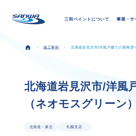
三和ペイントについて
事業・サ
施工事例
北海道岩見沢市/洋風戸建ての屋根塗
ホーム
三和ペイントについて
北
海
道
岩
見
沢
市
/
洋
風
（
ネ
オ
モ
ス
グ
リ
ー
ン
理念
代表メッセージ
会社概要
拠点一覧
北海道・東北
札幌支店
取り組み