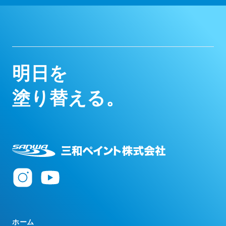
明
日
を
塗
り
替
え
る
。
ホーム