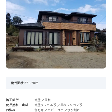
事業・サービス
外壁塗装
屋根塗装
いえもる
外壁のミカタ（塗り替え相談所）
住まい探しのミカタ
施工事例
外壁セルフチェック
無料点検・お見積もり
採用情報
物件面積
56～60坪
メッセージ
数字でわかる三和ペイント
仕事紹介
施工箇所
外壁 ／屋根
キャリア形成
使用塗料・建材
外壁ラジカル系 ／屋根シリコン系
福利厚生・社内イベント
お悩み
色あせ ／カビ・コケ ／ひび割れ