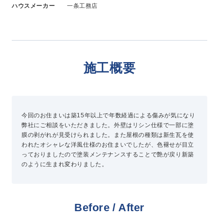
ハウスメーカー
一条工務店
新卒採用
中途採用
ニュース
施工概要
よくある質問
今回のお住まいは築15年以上で年数経過による傷みが気になり
弊社にご相談をいただきました。外壁はリシン仕様で一部に塗
お問い合わせ
膜の剥がれが見受けられました。また屋根の種類は新生瓦を使
われたオシャレな洋風仕様のお住まいでしたが、色褪せが目立
資料請求
っておりましたので塗装メンテナンスすることで艶が戻り新築
のように生まれ変わりました。
簡単Web見積もり（無料）
現地診断見積もり（無料）
無料点検
施工パートナー募集
Before / After
総合お問い合わせ