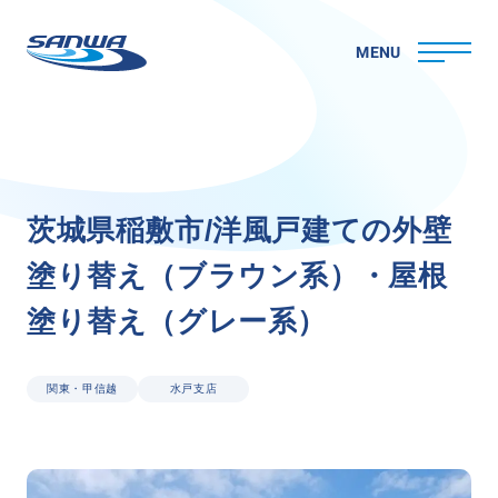
MENU
ホーム
茨
城
県
稲
敷
市
/
洋
風
戸
建
て
の
外
壁
三和ペイントについて
塗
り
替
え
（
ブ
ラ
ウ
ン
系
）
・
屋
根
理念
代表メッセージ
塗
り
替
え
（
グ
レ
ー
系
）
会社概要
拠点一覧
取り組み
関東・甲信越
水戸支店
CSR