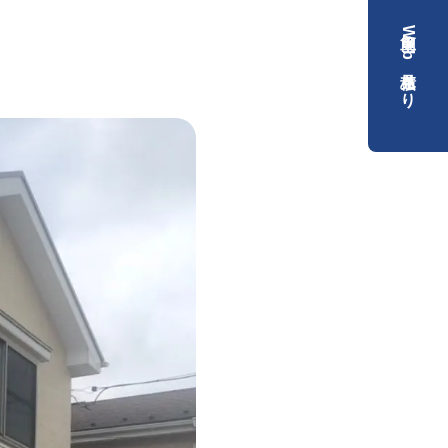
簡単Web見積もり
）
）