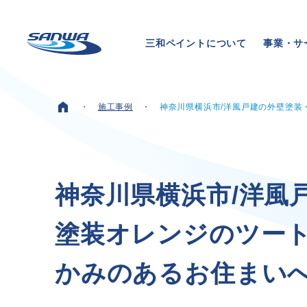
三和ペイントについて
事業・サ
施工事例
神奈川県横浜市/洋風戸建の外壁塗装
ホーム
三和ペイントについて
神
奈
川
県
横
浜
市
/
洋
風
塗
装
オ
レ
ン
ジ
の
ツ
ー
理念
代表メッセージ
か
み
の
あ
る
お
住
ま
い
会社概要
拠点一覧
取り組み