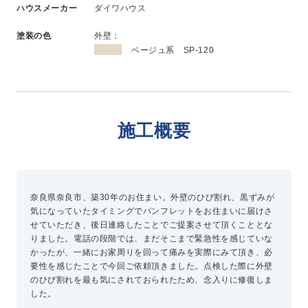
ハウスメーカー
ダイワハウス
新卒採用
中途採用
塗装の色
外壁：
ベージュ系 SP-120
ニュース
施工概要
よくある質問
お問い合わせ
奈良県奈良市、築30年のお住まい。外壁のひび割れ、黒ずみが
気になっていたタイミングでパンフレットをお住まいに届けさ
資料請求
せていただき、後日連絡したことでご提案させて頂くこととな
簡単Web見積もり（無料）
りました。電話の段階では、まだそこまで緊急性を感じていな
現地診断見積もり（無料）
かったが、一緒にお家周りを回って痛みを実際にみて頂き、必
要性を感じたことで今回ご依頼頂きました。点検した際に外壁
無料点検
のひび割れを最も気にされておられたため、念入りに修復しま
施工パートナー募集
した。
総合お問い合わせ