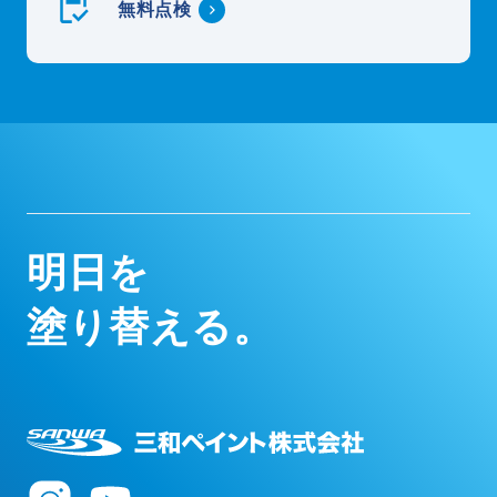
無料点検
明
日
を
塗
り
替
え
る
。