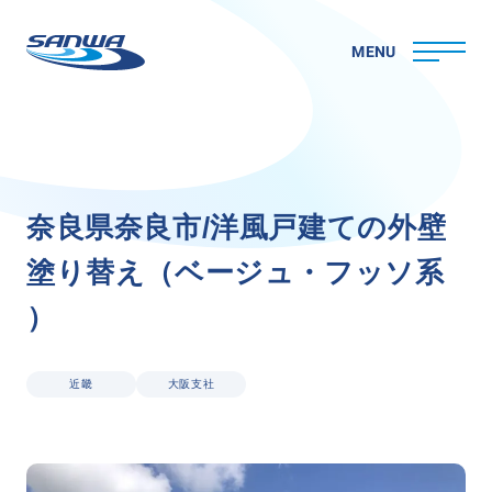
MENU
ホーム
奈
良
県
奈
良
市
/
洋
風
戸
建
て
の
外
壁
三和ペイントについて
塗
り
替
え
（
ベ
ー
ジ
ュ
・
フ
ッ
ソ
系
理念
代表メッセージ
）
会社概要
拠点一覧
取り組み
近畿
大阪支社
CSR