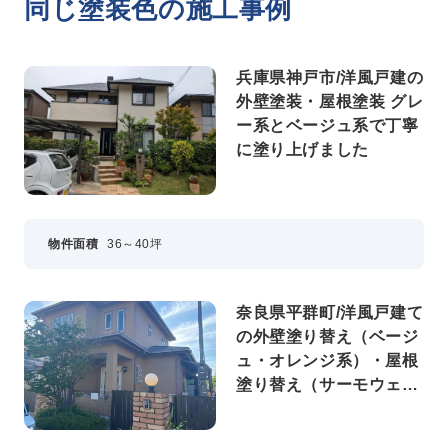
同じ塗装色の施工事例
兵庫県神戸市/洋風戸建の
外壁塗装・屋根塗装 グレ
ー系とベージュ系で丁寧
に塗り上げました
物件面積
36～40坪
奈良県平群町/洋風戸建て
の外壁塗り替え（ベージ
ュ・オレンジ系）・屋根
塗り替え（サーモウェザ
ードグリーン）