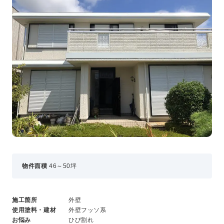
事業・サービス
外壁塗装
屋根塗装
いえもる
外壁のミカタ（塗り替え相談所）
住まい探しのミカタ
施工事例
外壁セルフチェック
無料点検・お見積もり
採用情報
物件面積
46～50坪
メッセージ
数字でわかる三和ペイント
仕事紹介
施工箇所
外壁
キャリア形成
使用塗料・建材
外壁フッソ系
福利厚生・社内イベント
お悩み
ひび割れ