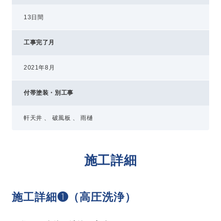
13日間
工事完了月
2021年8月
付帯塗装・別工事
軒天井 、 破風板 、 雨樋
施工詳細
施工詳細❶（高圧洗浄）