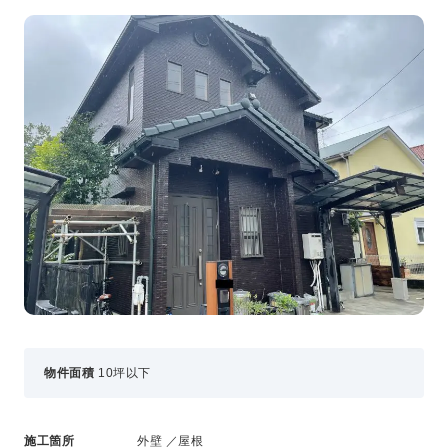
事業・サービス
外壁塗装
屋根塗装
いえもる
外壁のミカタ（塗り替え相談所）
住まい探しのミカタ
施工事例
外壁セルフチェック
無料点検・お見積もり
採用情報
メッセージ
数字でわかる三和ペイント
物件面積
10坪以下
仕事紹介
キャリア形成
福利厚生・社内イベント
施工箇所
外壁 ／屋根