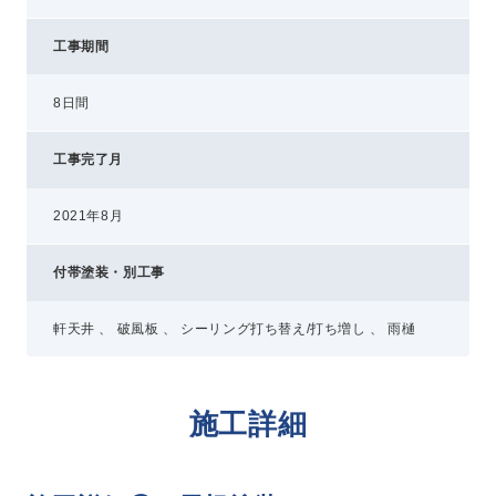
工事期間
8日間
工事完了月
2021年8月
付帯塗装・別工事
軒天井 、 破風板 、 シーリング打ち替え/打ち増し 、 雨樋
施工詳細