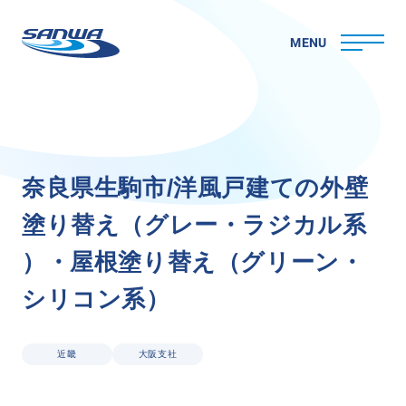
MENU
ホーム
奈
良
県
生
駒
市
/
洋
風
戸
建
て
の
外
壁
三和ペイントについて
塗
り
替
え
（
グ
レ
ー
・
ラ
ジ
カ
ル
系
理念
代表メッセージ
）
・
屋
根
塗
り
替
え
（
グ
リ
ー
ン
・
会社概要
シ
リ
コ
ン
系
）
拠点一覧
取り組み
CSR
近畿
大阪支社