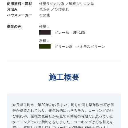
使用塗料・建材
外壁ラジカル系 ／屋根シリコン系
新卒採用
お悩み
色あせ ／ひび割れ
中途採用
ハウスメーカー
その他
塗装の色
外壁：
ニュース
グレー系 SP-185
屋根：
グリーン系 ネオモスグリーン
よくある質問
施工概要
お問い合わせ
資料請求
簡単Web見積もり（無料）
現地診断見積もり（無料）
奈良県生駒市、築20年のお住まい。周りの同じ築年数の家が何
軒か塗装されており、築年数的にもそろそろ。コーキングのひ
無料点検
び割れや、屋根の色褪せから見ても塗装の時期だと思っていた
施工パートナー募集
タイミングでのご契約となりました。コーキングは打ち替えを
総合お問い合わせ
行い、窓廻りは増し打ちでコーキング部分の補修を行いまし