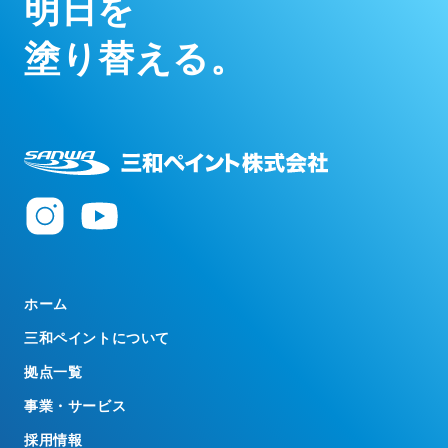
明
日
を
塗
り
替
え
る
。
ホーム
三和ペイントについて
拠点一覧
事業・サービス
採用情報