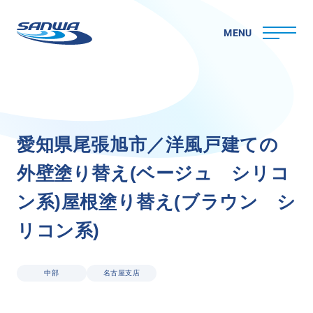
MENU
ホーム
愛
知
県
尾
張
旭
市
／
洋
風
戸
建
て
の
三和ペイントについて
外
壁
塗
り
替
え
(
ベ
ー
ジ
ュ
シ
リ
コ
理念
代表メッセージ
ン
系
)
屋
根
塗
り
替
え
(
ブ
ラ
ウ
ン
シ
会社概要
リ
コ
ン
系
)
拠点一覧
取り組み
CSR
中部
名古屋支店