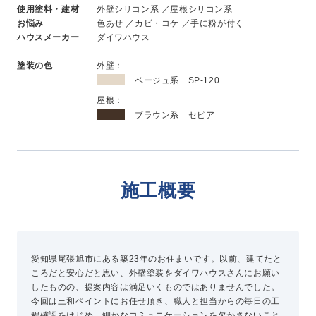
使用塗料・建材
外壁シリコン系 ／屋根シリコン系
新卒採用
お悩み
色あせ ／カビ・コケ ／手に粉が付く
中途採用
ハウスメーカー
ダイワハウス
塗装の色
外壁：
ニュース
ベージュ系 SP-120
屋根：
ブラウン系 セピア
よくある質問
施工概要
お問い合わせ
資料請求
簡単Web見積もり（無料）
現地診断見積もり（無料）
愛知県尾張旭市にある築23年のお住まいです。以前、建てたと
ころだと安心だと思い、外壁塗装をダイワハウスさんにお願い
無料点検
したものの、提案内容は満足いくものではありませんでした。
施工パートナー募集
今回は三和ペイントにお任せ頂き、職人と担当からの毎日の工
総合お問い合わせ
程確認をはじめ、細かなコミュニケーションを欠かさないこと