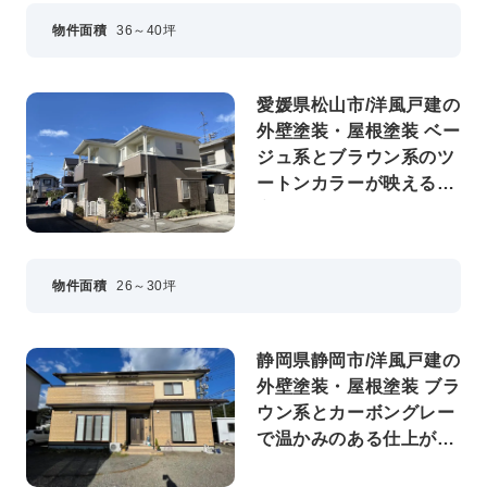
物件面積
36～40坪
愛媛県松山市/洋風戸建の
外壁塗装・屋根塗装 ベー
ジュ系とブラウン系のツ
ートンカラーが映えるお
家に
物件面積
26～30坪
静岡県静岡市/洋風戸建の
外壁塗装・屋根塗装 ブラ
ウン系とカーボングレー
で温かみのある仕上がり
のお住まいに