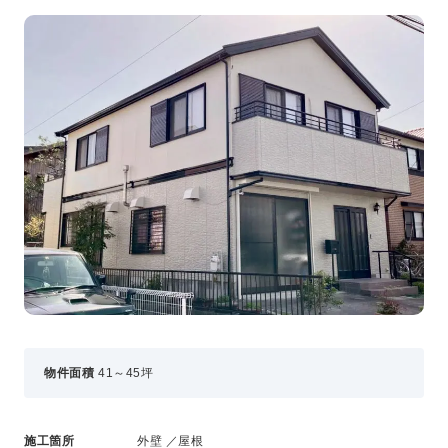
事業・サービス
外壁塗装
屋根塗装
いえもる
外壁のミカタ（塗り替え相談所）
住まい探しのミカタ
施工事例
外壁セルフチェック
無料点検・お見積もり
採用情報
メッセージ
数字でわかる三和ペイント
物件面積
41～45坪
仕事紹介
キャリア形成
福利厚生・社内イベント
施工箇所
外壁 ／屋根