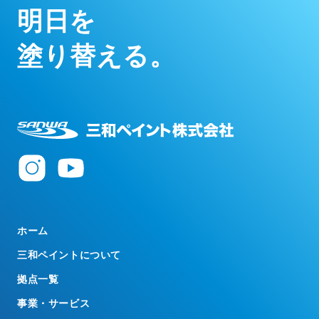
明
日
を
塗
り
替
え
る
。
ホーム
三和ペイントについて
拠点一覧
事業・サービス