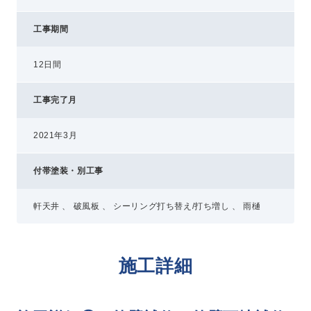
工事期間
12日間
工事完了月
2021年3月
付帯塗装・別工事
軒天井 、 破風板 、 シーリング打ち替え/打ち増し 、 雨樋
施工詳細