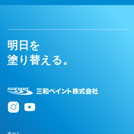
明
日
を
塗
り
替
え
る
。
ホーム