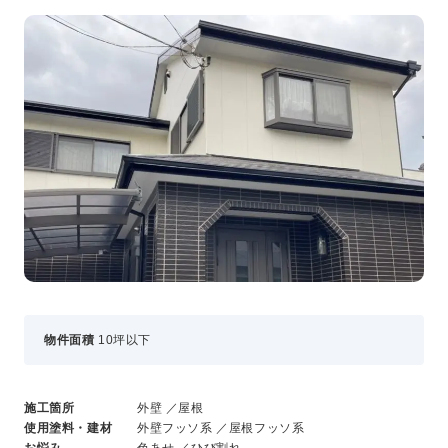
事業・サービス
外壁塗装
屋根塗装
いえもる
外壁のミカタ（塗り替え相談所）
住まい探しのミカタ
施工事例
外壁セルフチェック
無料点検・お見積もり
採用情報
メッセージ
物件面積
10坪以下
数字でわかる三和ペイント
仕事紹介
施工箇所
外壁 ／屋根
キャリア形成
使用塗料・建材
外壁フッソ系 ／屋根フッソ系
福利厚生・社内イベント
お悩み
色あせ ／ひび割れ