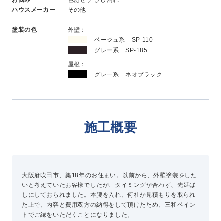
新卒採用
ハウスメーカー
その他
中途採用
塗装の色
外壁：
ベージュ系 SP-110
グレー系 SP-185
ニュース
屋根：
グレー系 ネオブラック
よくある質問
施工概要
お問い合わせ
資料請求
簡単Web見積もり（無料）
大阪府吹田市、築18年のお住まい。以前から、外壁塗装をした
現地診断見積もり（無料）
いと考えていたお客様でしたが、タイミングが合わず、先延ば
無料点検
しにしておられました。本腰を入れ、何社か見積もりを取られ
た上で、内容と費用双方の納得をして頂けたため、三和ペイン
施工パートナー募集
トでご縁をいただくことになりました。
総合お問い合わせ