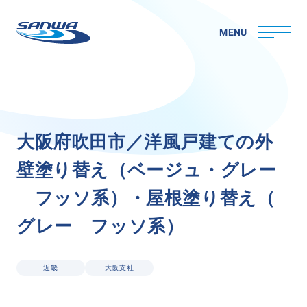
MENU
ホーム
大
阪
府
吹
田
市
／
洋
風
戸
建
て
の
外
三和ペイントについて
壁
塗
り
替
え
（
ベ
ー
ジ
ュ
・
グ
レ
ー
理念
代表メッセージ
フ
ッ
ソ
系
）
・
屋
根
塗
り
替
え
（
会社概要
グ
レ
ー
フ
ッ
ソ
系
）
拠点一覧
取り組み
CSR
近畿
大阪支社