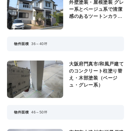
外壁塗装・屋根塗装 グレ
ー系とベージュ系で清潔
感のあるツートンカラー
に
物件面積
36～40坪
大阪府門真市/和風戸建て
のコンクリート柱塗り替
え・木部塗装（ベージ
ュ・グレー系）
物件面積
46～50坪