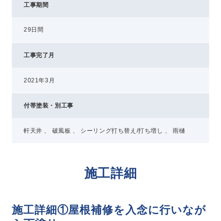
工事期間
29日間
工事完了月
2021年3月
付帯塗装・別工事
軒天井 、 破風板 、 シーリング打ち替え/打ち増し 、 雨樋
施工詳細
施工詳細①屋根補修を入念に行いなが