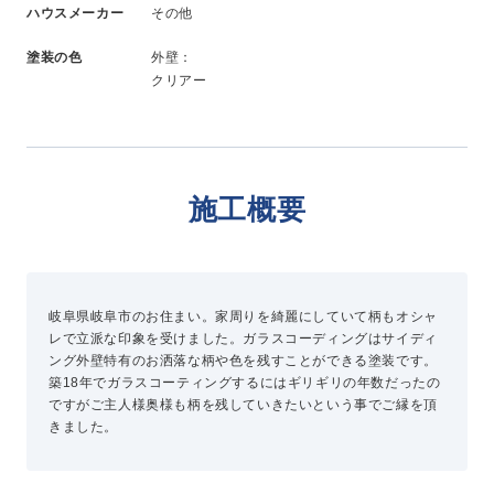
ハウスメーカー
その他
新卒採用
中途採用
塗装の色
外壁：
クリアー
ニュース
施工概要
よくある質問
お問い合わせ
岐阜県岐阜市のお住まい。家周りを綺麗にしていて柄もオシャ
レで立派な印象を受けました。ガラスコーディングはサイディ
資料請求
ング外壁特有のお洒落な柄や色を残すことができる塗装です。
簡単Web見積もり（無料）
築18年でガラスコーティングするにはギリギリの年数だったの
現地診断見積もり（無料）
ですがご主人様奥様も柄を残していきたいという事でご縁を頂
きました。
無料点検
施工パートナー募集
総合お問い合わせ