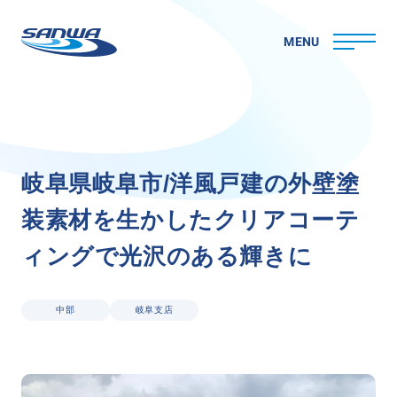
MENU
ホーム
岐
阜
県
岐
阜
市
/
洋
風
戸
建
の
外
壁
塗
三和ペイントについて
装
素
材
を
生
か
し
た
ク
リ
ア
コ
ー
テ
理念
代表メッセージ
ィ
ン
グ
で
光
沢
の
あ
る
輝
き
に
会社概要
拠点一覧
取り組み
中部
岐阜支店
CSR