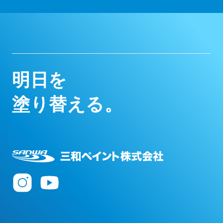
明
日
を
塗
り
替
え
る
。