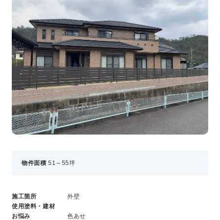
事業・サービス
外壁塗装
屋根塗装
いえもる
外壁のミカタ（塗り替え相談所）
住まい探しのミカタ
施工事例
外壁セルフチェック
無料点検・お見積もり
採用情報
物件面積
51～55坪
メッセージ
数字でわかる三和ペイント
仕事紹介
施工箇所
外壁
キャリア形成
使用塗料・建材
福利厚生・社内イベント
お悩み
色あせ