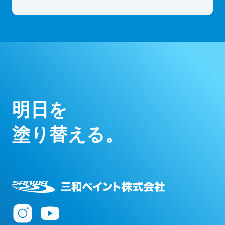
明
日
を
塗
り
替
え
る
。