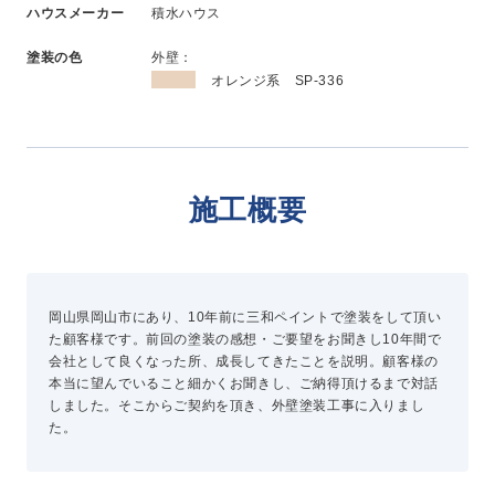
ハウスメーカー
積水ハウス
新卒採用
中途採用
塗装の色
外壁：
オレンジ系 SP-336
ニュース
施工概要
よくある質問
お問い合わせ
岡山県岡山市にあり、10年前に三和ペイントで塗装をして頂い
た顧客様です。前回の塗装の感想・ご要望をお聞きし10年間で
資料請求
会社として良くなった所、成長してきたことを説明。顧客様の
簡単Web見積もり（無料）
本当に望んでいること細かくお聞きし、ご納得頂けるまで対話
現地診断見積もり（無料）
しました。そこからご契約を頂き、外壁塗装工事に入りまし
た。
無料点検
施工パートナー募集
総合お問い合わせ