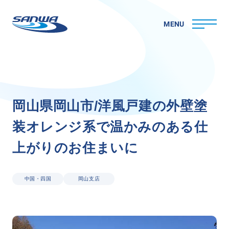
MENU
ホーム
岡
山
県
岡
山
市
/
洋
風
戸
建
の
外
壁
塗
三和ペイントについて
装
オ
レ
ン
ジ
系
で
温
か
み
の
あ
る
仕
理念
代表メッセージ
上
が
り
の
お
住
ま
い
に
会社概要
拠点一覧
取り組み
中国・四国
岡山支店
CSR