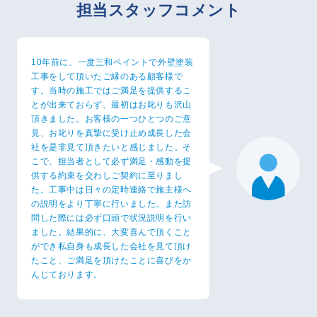
担当スタッフコメント
10年前に、一度三和ペイントで外壁塗装
工事をして頂いたご縁のある顧客様で
す。当時の施工ではご満足を提供するこ
とが出来ておらず、最初はお叱りも沢山
頂きました。お客様の一つひとつのご意
見、お叱りを真摯に受け止め成長した会
社を是非見て頂きたいと感じました。そ
こで、担当者として必ず満足・感動を提
供する約束を交わしご契約に至りまし
た。工事中は日々の定時連絡で施主様へ
の説明をより丁寧に行いました。また訪
問した際には必ず口頭で状況説明を行い
ました。結果的に、大変喜んで頂くこと
ができ私自身も成長した会社を見て頂け
たこと、ご満足を頂けたことに喜びをか
んじております。