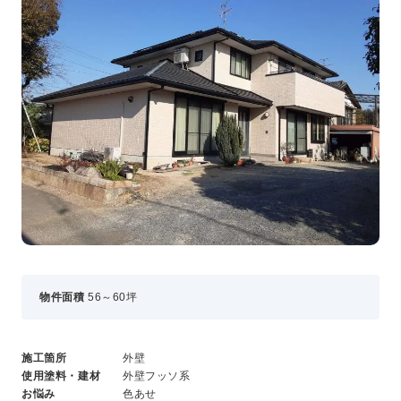
事業・サービス
外壁塗装
屋根塗装
いえもる
外壁のミカタ（塗り替え相談所）
住まい探しのミカタ
施工事例
外壁セルフチェック
無料点検・お見積もり
採用情報
物件面積
56～60坪
メッセージ
数字でわかる三和ペイント
仕事紹介
施工箇所
外壁
キャリア形成
使用塗料・建材
外壁フッソ系
福利厚生・社内イベント
お悩み
色あせ